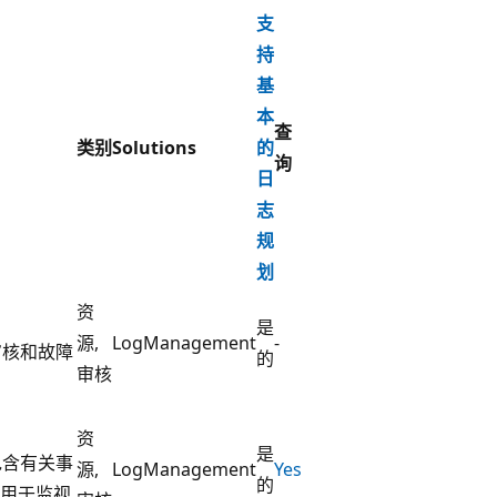
支
持
基
本
查
类别
Solutions
的
询
日
志
规
划
资
是
源,
LogManagement
-
于审核和故障
的
审核
资
是
志包含有关事
源,
LogManagement
Yes
的
用于监视