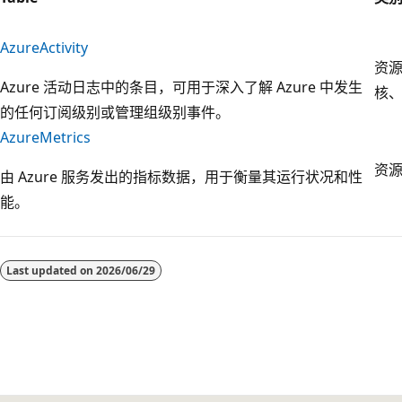
AzureActivity
资
Azure 活动日志中的条目，可用于深入了解 Azure 中发生
核
的任何订阅级别或管理组级别事件。
AzureMetrics
资
由 Azure 服务发出的指标数据，用于衡量其运行状况和性
能。
阅
读
Last updated on
2026/06/29
模
式
已
禁
用