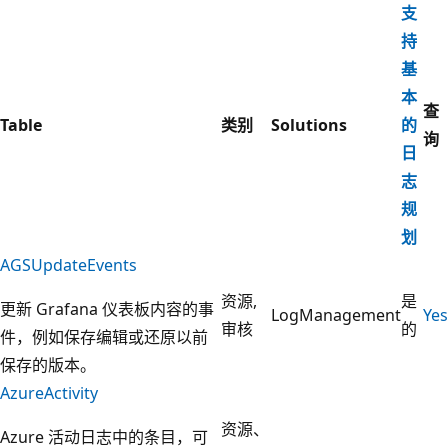
支
持
基
本
查
Table
类别
Solutions
的
询
日
志
规
划
AGSUpdateEvents
资源,
是
更新 Grafana 仪表板内容的事
LogManagement
Yes
审核
的
件，例如保存编辑或还原以前
保存的版本。
AzureActivity
资源、
Azure 活动日志中的条目，可