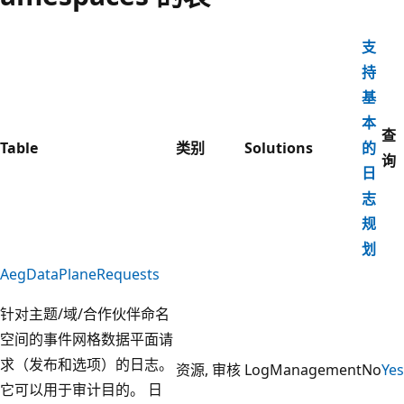
支
持
基
本
查
Table
类别
Solutions
的
询
日
志
规
划
AegDataPlaneRequests
针对主题/域/合作伙伴命名
空间的事件网格数据平面请
求（发布和选项）的日志。
资源, 审核
LogManagement
No
Yes
它可以用于审计目的。 日