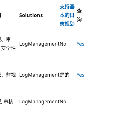
支持基
查
别
Solutions
本的日
询
志规划
源、审
LogManagement
No
Yes
、安全性
源，监视
LogManagement
是的
Yes
, 审核
LogManagement
No
-