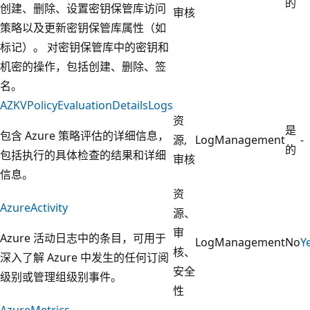
的
创建、删除、设置密钥保管库访问
审核
策略以及更新密钥保管库属性（如
标记）。 对密钥保管库中的密钥和
机密的操作，包括创建、删除、签
名。
AZKVPolicyEvaluationDetailsLogs
资
是
包含 Azure 策略评估的详细信息，
源,
LogManagement
-
的
包括执行的具体检查的结果和详细
审核
信息。
资
AzureActivity
源、
审
Azure 活动日志中的条目，可用于
LogManagement
No
Y
核、
深入了解 Azure 中发生的任何订阅
安全
级别或管理组级别事件。
性
AzureMetrics