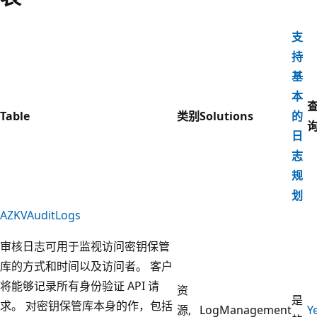
支
持
基
本
Table
类别
Solutions
的
日
志
规
划
AZKVAuditLogs
审核日志可用于监视访问密钥保管
库的方式和时间以及访问者。 客户
将能够记录所有身份验证 API 请
资
是
求。 对密钥保管库本身的作，包括
源,
LogManagement
Y