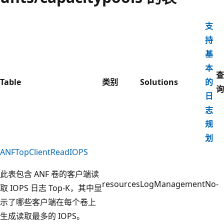
支
持
基
本
查
Table
类别
Solutions
的
询
日
志
规
划
ANFTopClientReadIOPS
此表包含 ANF 卷的客户端读
resources
LogManagement
No
-
取 IOPS 日志 Top-K，其中显
示了哪些客户端在每个卷上
生成读取最多的 IOPS。