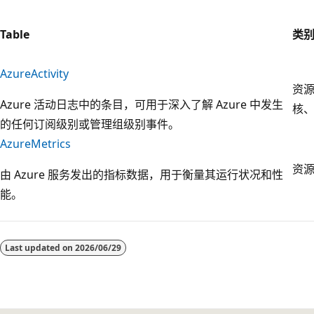
Table
类
AzureActivity
资
Azure 活动日志中的条目，可用于深入了解 Azure 中发生
核
的任何订阅级别或管理组级别事件。
AzureMetrics
资
由 Azure 服务发出的指标数据，用于衡量其运行状况和性
能。
阅
读
Last updated on
2026/06/29
模
式
已
禁