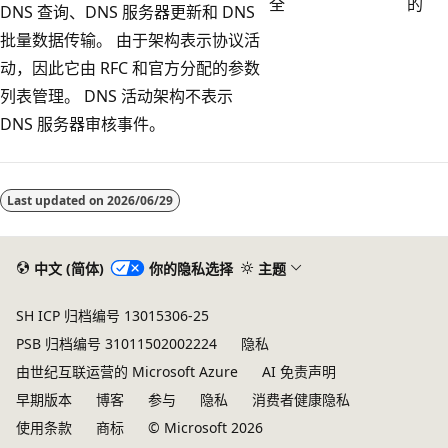
全
的
DNS 查询、DNS 服务器更新和 DNS
批量数据传输。 由于架构表示协议活
动，因此它由 RFC 和官方分配的参数
列表管理。 DNS 活动架构不表示
DNS 服务器审核事件。
阅
读
Last updated on
2026/06/29
模
式
已
中文 (简体)
你的隐私选择
主题
禁
SH ICP 归档编号 13015306-25
用
PSB 归档编号 31011502002224
隐私
由世纪互联运营的 Microsoft Azure
AI 免责声明
早期版本
博客
参与
隐私
消费者健康隐私
使用条款
商标
© Microsoft 2026