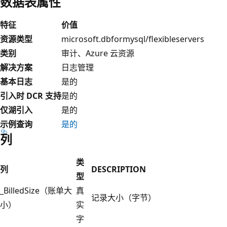
数据表属性
特征
价值
资源类型
microsoft.dbformysql/flexibleservers
类别
审计、Azure 云资源
解决方案
日志管理
基本日志
是的
引入时 DCR 支持
是的
仅湖引入
是的
示例查询
是的
列
类
列
DESCRIPTION
型
_BilledSize（账单大
真
记录大小（字节）
小）
实
字