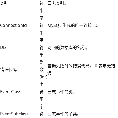
类别
符
日志类别。
串
字
ConnectionId
符
MySQL 生成的唯一连接 ID。
串
字
Db
符
访问的数据库的名称。
串
整
查询失败时的错误代码。 0 表示无错
错误代码
数
误。
(int)
字
EventClass
符
日志事件的类。
串
字
EventSubclass
符
日志事件的子类。