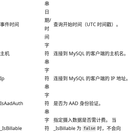
串
日
期/
事件时间
查询开始时间（UTC 时间戳）。
时
间
字
主机
符
连接到 MySQL 的客户端的主机名。
串
字
Ip
符
连接到 MySQL 的客户端的 IP 地址。
串
字
IsAadAuth
符
是否为 AAD 身份验证。
串
字
指定摄入数据是否需计费。 当
_IsBillable
符
_IsBillable 为
时，不会向
false