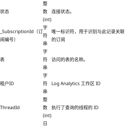
整
状态
数
连接状态。
(int)
字
_SubscriptionId（订
唯一标识符，用于识别与此记录关联
符
阅编号）
的订阅
串
字
表
符
访问的表的名称。
串
字
租户ID
符
Log Analytics 工作区 ID
串
整
ThreadId
数
执行了查询的线程的 ID
(int)
日