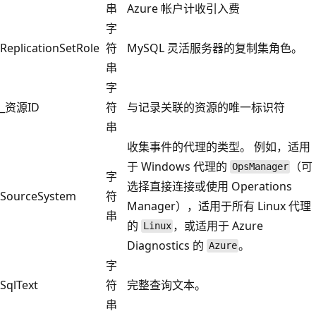
串
Azure 帐户计收引入费
字
ReplicationSetRole
符
MySQL 灵活服务器的复制集角色。
串
字
_资源ID
符
与记录关联的资源的唯一标识符
串
收集事件的代理的类型。 例如，适用
于 Windows 代理的
（可
OpsManager
字
选择直接连接或使用 Operations
SourceSystem
符
Manager），适用于所有 Linux 代理
串
的
，或适用于 Azure
Linux
Diagnostics 的
。
Azure
字
SqlText
符
完整查询文本。
串