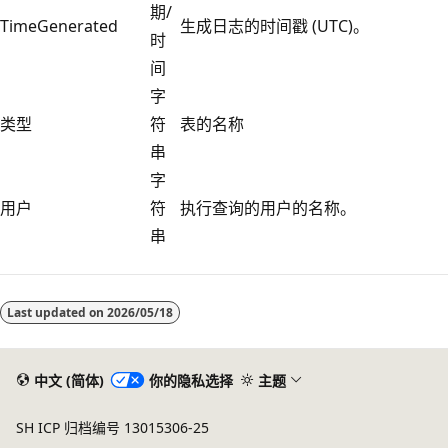
期/
TimeGenerated
生成日志的时间戳 (UTC)。
时
间
字
类型
符
表的名称
串
字
用户
符
执行查询的用户的名称。
串
阅
读
Last updated on
2026/05/18
模
式
已
中文 (简体)
你的隐私选择
主题
禁
SH ICP 归档编号 13015306-25
用