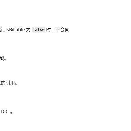
Billable 为
时，不会向
false
区域。
对象的引用。
TC）。