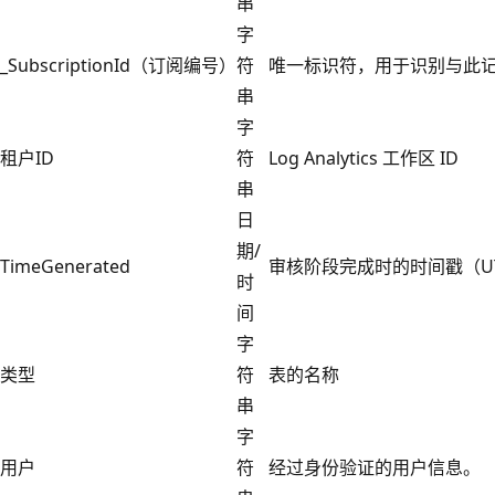
串
字
_SubscriptionId（订阅编号）
符
唯一标识符，用于识别与此
串
字
租户ID
符
Log Analytics 工作区 ID
串
日
期/
TimeGenerated
审核阶段完成时的时间戳（U
时
间
字
类型
符
表的名称
串
字
用户
符
经过身份验证的用户信息。