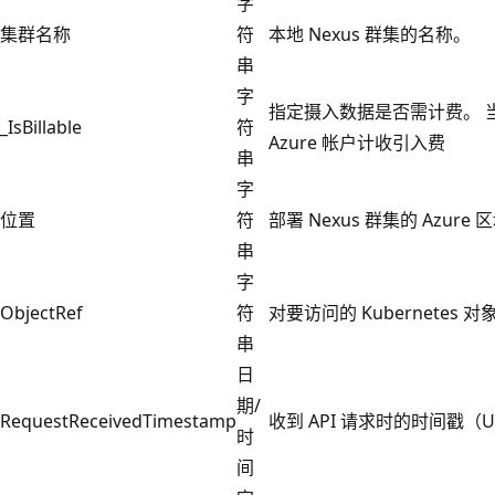
字
集群名称
符
本地 Nexus 群集的名称。
串
字
指定摄入数据是否需计费。 当 _Is
_IsBillable
符
Azure 帐户计收引入费
串
字
位置
符
部署 Nexus 群集的 Azure 
串
字
ObjectRef
符
对要访问的 Kubernetes 
串
日
期/
RequestReceivedTimestamp
收到 API 请求时的时间戳（U
时
间