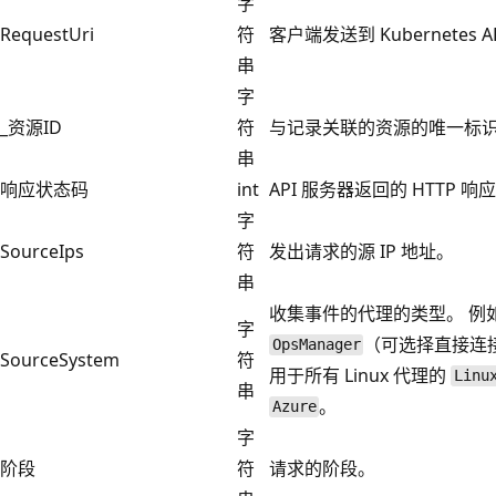
字
RequestUri
符
客户端发送到 Kubernetes 
串
字
_资源ID
符
与记录关联的资源的唯一标
串
响应状态码
int
API 服务器返回的 HTTP 
字
SourceIps
符
发出请求的源 IP 地址。
串
收集事件的代理的类型。 例如，
字
（可选择直接连接或使
OpsManager
SourceSystem
符
用于所有 Linux 代理的
Linu
串
。
Azure
字
阶段
符
请求的阶段。