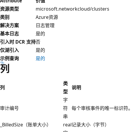
Attribute
价值
资源类型
microsoft.networkcloud/clusters
类别
Azure资源
解决方案
日志管理
基本日志
是的
引入时 DCR 支持
否
仅湖引入
是的
示例查询
是的
列
类
列
说明
型
字
审计编号
符
每个审核事件的唯一标识符
串
_BilledSize（账单大小）
real
记录大小（字节）