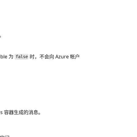
。
ble 为
时，不会向 Azure 帐户
false
etes 容器生成的消息。