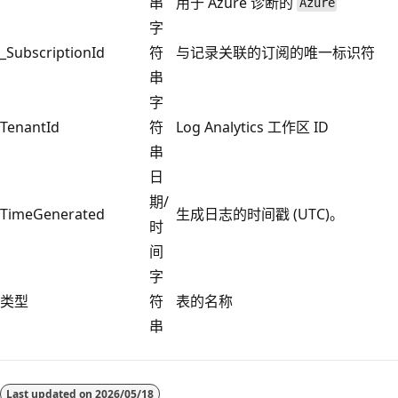
串
用于 Azure 诊断的
Azure
字
_SubscriptionId
符
与记录关联的订阅的唯一标识符
串
字
TenantId
符
Log Analytics 工作区 ID
串
日
期/
TimeGenerated
生成日志的时间戳 (UTC)。
时
间
字
类型
符
表的名称
串
阅
读
Last updated on
2026/05/18