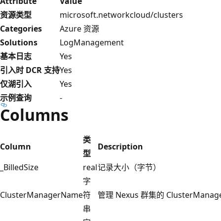
Attribute
Value
资源类型
microsoft.networkcloud/clusters
Categories
Azure 资源
Solutions
LogManagement
基本日志
Yes
引入时 DCR 支持
Yes
仅湖引入
Yes
示例查询
-
Columns
类
Column
Description
型
_BilledSize
real
记录大小（字节）
字
ClusterManagerName
符
管理 Nexus 群集的 ClusterMana
串