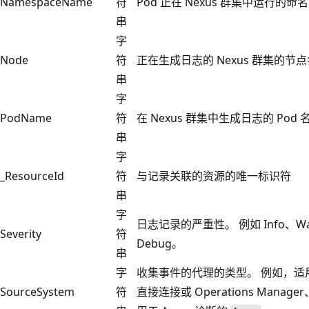
NamespaceName
符
Pod 正在 Nexus 群集中运行的命
串
字
Node
符
正在生成日志的 Nexus 群集的节
串
字
PodName
符
在 Nexus 群集中生成日志的 Pod 
串
字
_ResourceId
符
与记录关联的资源的唯一标识符
串
字
日志记录的严重性。 例如 Info、Warni
Severity
符
Debug。
串
字
收集事件的代理的类型。 例如，适用于
SourceSystem
符
直接连接或 Operations Manag