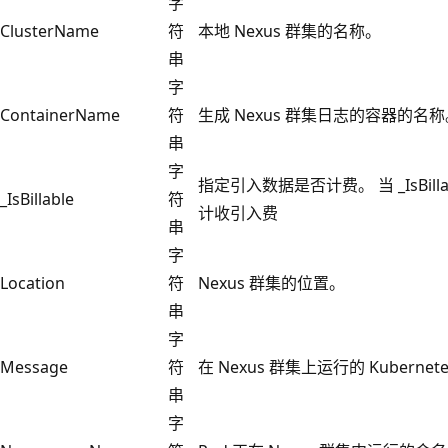
字
ClusterName
符
本地 Nexus 群集的名称。
串
字
ContainerName
符
生成 Nexus 群集日志的容器的名称
串
字
指定引入数据是否计费。 当 _IsBilla
_IsBillable
符
计收引入费
串
字
Location
符
Nexus 群集的位置。
串
字
Message
符
在 Nexus 群集上运行的 Kubern
串
字