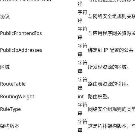
串
字符
协议
与网络安全组规则关
串
字符
PublicFrontendIps
与应用程序网关资源关
串
字符
PublicIpAddresses
绑定到 IP 配置的公共 
串
字符
区域
所发现资源的区域。
串
字符
RouteTable
路由表资源的引用。
串
RoutingWeight
int
路由权重。
字符
RuleType
网络安全组规则的类
串
字符
架构版本
这是拓扑架构版本，
串