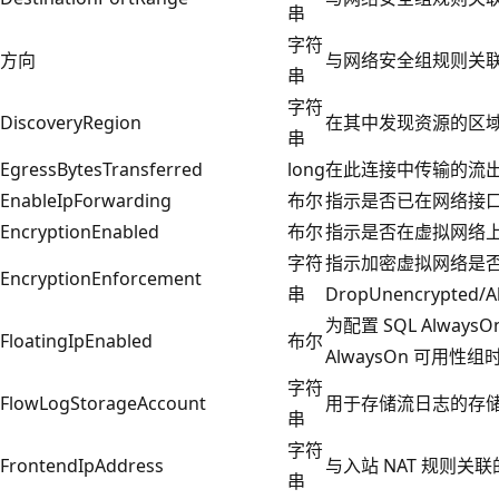
串
字符
方向
与网络安全组规则关
串
字符
DiscoveryRegion
在其中发现资源的区
串
EgressBytesTransferred
long
在此连接中传输的流
EnableIpForwarding
布尔
指示是否已在网络接口上
EncryptionEnabled
布尔
指示是否在虚拟网络
字符
指示加密虚拟网络是否
EncryptionEnforcement
串
DropUnencrypted/A
为配置 SQL Alway
FloatingIpEnabled
布尔
AlwaysOn 可用
字符
FlowLogStorageAccount
用于存储流日志的存储
串
字符
FrontendIpAddress
与入站 NAT 规则关联
串