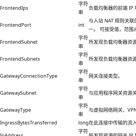
字符
FrontendIps
负载均衡器的前端 IP
串
与入站 NAT 规则
FrontendPort
int
一。 可接受值，范围从 1
字符
FrontendSubnet
所发现负载均衡器资
串
字符
FrontendSubnets
所发现负载均衡器资
串
字符
GatewayConnectionType
网关连接类型。
串
字符
GatewaySubnet
与应用程序网关资源
串
字符
GatewayType
与虚拟网络网关、VP
串
IngressBytesTransferred
long
在此连接中传输的流
字符
IpAddress
所发现资源的网关 IP