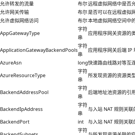
允许转发的流量
布尔
远程虚拟网络中是否允
允许网关传输
布尔
是否可以在远程虚拟
允许虚拟网络访问
布尔
本地虚拟网络空间中的
字符
AppGatewayType
应用程序网关资源的类型
串
字符
ApplicationGatewayBackendPools
应用程序网关后端 IP
串
AzureAsn
long
快速路由线路对等互连的 
字符
AzureResourceType
所发现资源的资源类
串
字符
BackendAddressPool
后端地址池资源的引
串
字符
BackendIpAddress
与入站 NAT 规则关联
串
BackendPort
int
与入站 NAT 规则关
字符
BackendSubnets
与所发现资源关联的