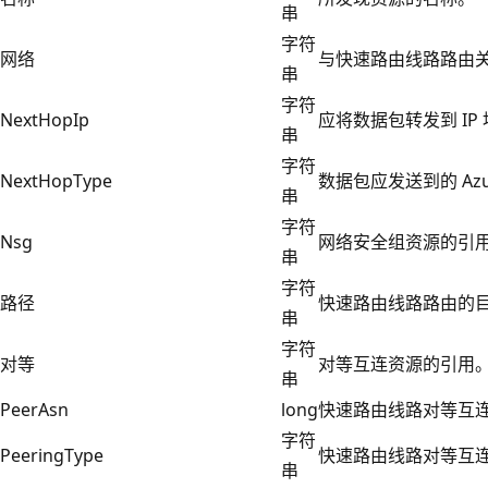
串
字符
网络
与快速路由线路路由关
串
字符
NextHopIp
应将数据包转发到 I
串
字符
NextHopType
数据包应发送到的 Az
串
字符
Nsg
网络安全组资源的引
串
字符
路径
快速路由线路路由的
串
字符
对等
对等互连资源的引用
串
PeerAsn
long
快速路由线路对等互连
字符
PeeringType
快速路由线路对等互
串