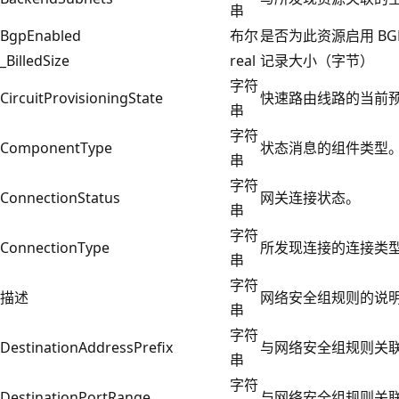
串
BgpEnabled
布尔
是否为此资源启用 BG
_BilledSize
real
记录大小（字节）
字符
CircuitProvisioningState
快速路由线路的当前
串
字符
ComponentType
状态消息的组件类型。 可能
串
字符
ConnectionStatus
网关连接状态。
串
字符
ConnectionType
所发现连接的连接类
串
字符
描述
网络安全组规则的说
串
字符
DestinationAddressPrefix
与网络安全组规则关
串
字符
DestinationPortRange
与网络安全组规则关