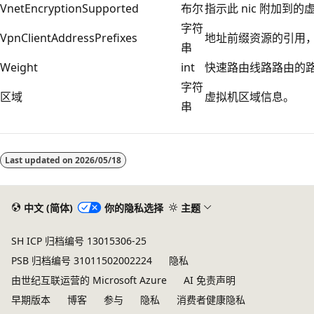
VnetEncryptionSupported
布尔
指示此 nic 附加到
字符
VpnClientAddressPrefixes
地址前缀资源的引用，该
串
Weight
int
快速路由线路路由的
字符
区域
虚拟机区域信息。
串
Last updated on
2026/05/18
中文 (简体)
你的隐私选择
主题
SH ICP 归档编号 13015306-25
PSB 归档编号 31011502002224
隐私
由世纪互联运营的 Microsoft Azure
AI 免责声明
早期版本
博客
参与
隐私
消费者健康隐私