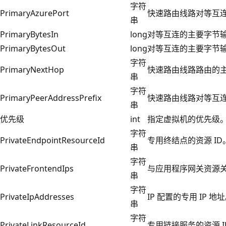
字符
PrimaryAzurePort
快速路由线路对等互
串
PrimaryBytesIn
long
对等互连的主要字节
PrimaryBytesOut
long
对等互连的主要字节
字符
PrimaryNextHop
快速路由线路路由的
串
字符
PrimaryPeerAddressPrefix
快速路由线路对等互
串
优先级
int
指定虚拟机的优先级。 最低
字符
PrivateEndpointResourceId
专用终结点的资源 ID
串
字符
PrivateFrontendIps
与应用程序网关资源关
串
字符
PrivateIpAddresses
IP 配置的专用 IP 地
串
字符
PrivateLinkResourceId
专用链接服务的资源 I