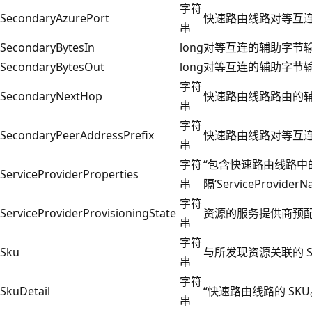
字符
SecondaryAzurePort
快速路由线路对等互
串
SecondaryBytesIn
long
对等互连的辅助字节
SecondaryBytesOut
long
对等互连的辅助字节
字符
SecondaryNextHop
快速路由线路路由的
串
字符
SecondaryPeerAddressPrefix
快速路由线路对等互
串
字符
“包含快速路由线路中
ServiceProviderProperties
串
隔‘ServiceProviderN
字符
ServiceProviderProvisioningState
资源的服务提供商预
串
字符
Sku
与所发现资源关联的 S
串
字符
SkuDetail
“快速路由线路的 SKU。
串