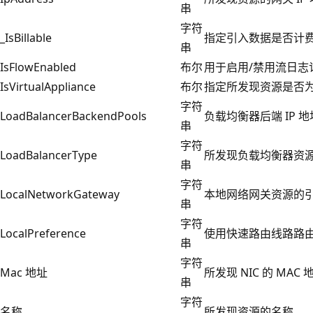
串
字符
_IsBillable
指定引入数据是否计费。 当 
串
IsFlowEnabled
布尔
用于启用/禁用流日志
IsVirtualAppliance
布尔
指定所发现资源是否
字符
LoadBalancerBackendPools
负载均衡器后端 IP 
串
字符
LoadBalancerType
所发现负载均衡器资源的
串
字符
LocalNetworkGateway
本地网络网关资源的
串
字符
LocalPreference
使用快速路由线路路由的 s
串
字符
Mac 地址
所发现 NIC 的 MAC
串
字符
名称
所发现资源的名称。