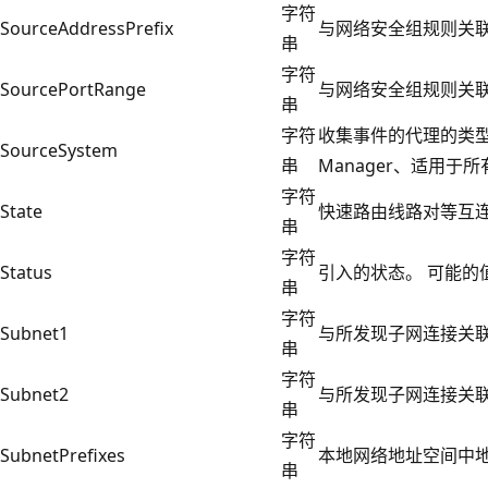
字符
SourceAddressPrefix
与网络安全组规则关
串
字符
SourcePortRange
与网络安全组规则关
串
字符
收集事件的代理的类型。
SourceSystem
串
Manager、适用于所有
字符
State
快速路由线路对等互
串
字符
Status
引入的状态。 可能的值可以是
串
字符
Subnet1
与所发现子网连接关
串
字符
Subnet2
与所发现子网连接关
串
字符
SubnetPrefixes
本地网络地址空间中
串