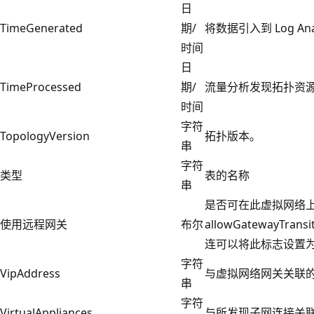
日
TimeGenerated
期/
将数据引入到 Log An
时间
日
TimeProcessed
期/
流量分析发现拓扑资源的
时间
字符
TopologyVersion
拓扑版本。
串
字符
类型
表的名称
串
是否可在此虚拟网络上
使用远程网关
布尔
allowGateway
连可以将此标志设置为
字符
VipAddress
与虚拟网络网关关联的
串
字符
VirtualAppliances
与所发现子网连接关