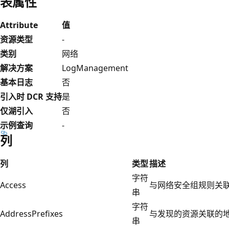
表属性
Attribute
值
资源类型
-
类别
网络
解决方案
LogManagement
基本日志
否
引入时 DCR 支持
是
仅湖引入
否
示例查询
-
列
列
类型
描述
字符
Access
与网络安全组规则关联的 Ac
串
字符
AddressPrefixes
与发现的资源关联的
串