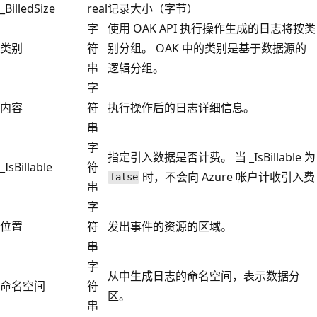
_BilledSize
real
记录大小（字节）
字
使用 OAK API 执行操作生成的日志将按类
类别
符
别分组。 OAK 中的类别是基于数据源的
串
逻辑分组。
字
内容
符
执行操作后的日志详细信息。
串
字
指定引入数据是否计费。 当 _IsBillable 为
_IsBillable
符
时，不会向 Azure 帐户计收引入费
false
串
字
位置
符
发出事件的资源的区域。
串
字
从中生成日志的命名空间，表示数据分
命名空间
符
区。
串