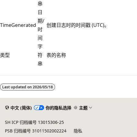
串
日
期/
TimeGenerated
创建日志时的时间戳 (UTC)。
时
间
字
类型
符
表的名称
串
阅
读
Last updated on
2026/05/18
模
式
已
中文 (简体)
你的隐私选择
主题
禁
SH ICP 归档编号 13015306-25
用
PSB 归档编号 31011502002224
隐私