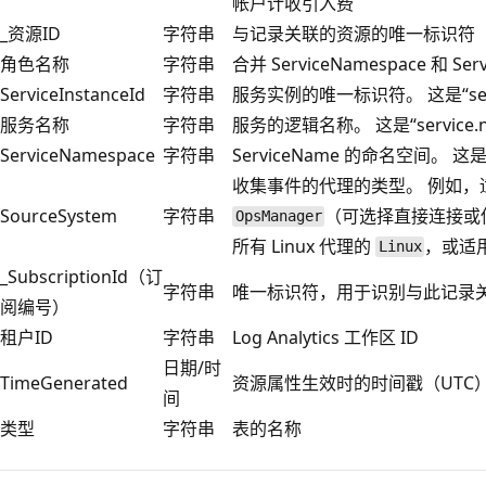
帐户计收引入费
_资源ID
字符串
与记录关联的资源的唯一标识符
角色名称
字符串
合并 ServiceNamespace 和 
ServiceInstanceId
字符串
服务实例的唯一标识符。 这是“servi
服务名称
字符串
服务的逻辑名称。 这是“service
ServiceNamespace
字符串
ServiceName 的命名空间。 这是
收集事件的代理的类型。 例如，适用
SourceSystem
字符串
（可选择直接连接或使用 
OpsManager
所有 Linux 代理的
，或适用于
Linux
_SubscriptionId（订
字符串
唯一标识符，用于识别与此记录
阅编号）
租户ID
字符串
Log Analytics 工作区 ID
日期/时
TimeGenerated
资源属性生效时的时间戳（UTC
间
类型
字符串
表的名称
阅