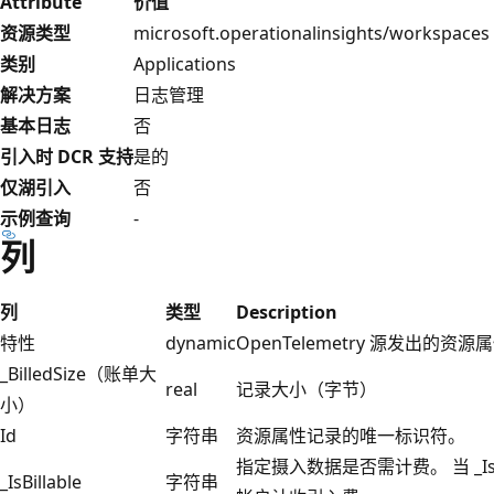
Attribute
价值
资源类型
microsoft.operationalinsights/workspaces
类别
Applications
解决方案
日志管理
基本日志
否
引入时 DCR 支持
是的
仅湖引入
否
示例查询
-
列
列
类型
Description
特性
dynamic
OpenTelemetry 源发出的资源
_BilledSize（账单大
real
记录大小（字节）
小）
Id
字符串
资源属性记录的唯一标识符。
指定摄入数据是否需计费。 当 _IsBi
_IsBillable
字符串