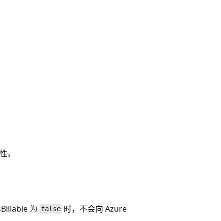
属性。
llable 为
时，不会向 Azure
false