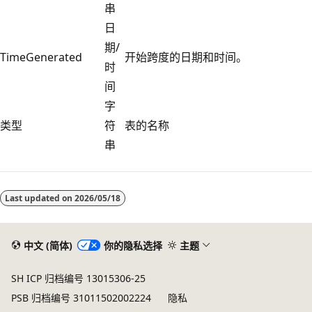
串
日
期/
TimeGenerated
开始跨度的日期和时间。
时
间
字
类型
符
表的名称
串
阅
读
Last updated on
2026/05/18
模
式
已
中文 (简体)
你的隐私选择
主题
禁
SH ICP 归档编号 13015306-25
用
PSB 归档编号 31011502002224
隐私