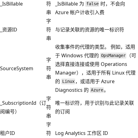
_IsBillable
符
_IsBillable 为
时，不会向
false
串
Azure 帐户计收引入费
字
_资源ID
符
与记录关联的资源的唯一标识符
串
收集事件的代理的类型。 例如，适用
于 Windows 代理的
（可
OpsManager
字
选择直接连接或使用 Operations
SourceSystem
符
Manager），适用于所有 Linux 代理
串
的
，或适用于 Azure
Linux
Diagnostics 的
。
Azure
字
_SubscriptionId（订
唯一标识符，用于识别与此记录关联
符
阅编号）
的订阅
串
字
租户ID
符
Log Analytics 工作区 ID