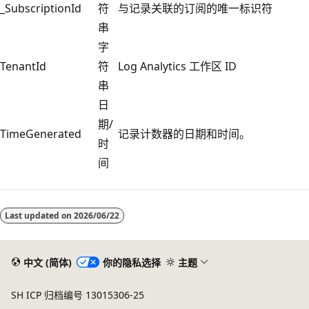
_SubscriptionId
符
与记录关联的订阅的唯一标识符
串
字
TenantId
符
Log Analytics 工作区 ID
串
日
期/
TimeGenerated
记录计数器的日期和时间。
时
间
阅
读
Last updated on
2026/06/22
模
式
已
中文 (简体)
你的隐私选择
主题
禁
SH ICP 归档编号 13015306-25
用