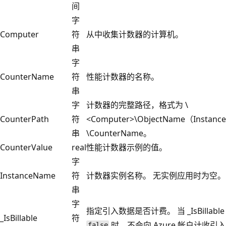
间
字
Computer
符
从中收集计数器的计算机。
串
字
CounterName
符
性能计数器的名称。
串
字
计数器的完整路径，格式为 \
CounterPath
符
<Computer>\ObjectName（Instan
串
\CounterName。
CounterValue
real
性能计数器示例的值。
字
InstanceName
符
计数器实例名称。 无实例应用时为空。
串
字
指定引入数据是否计费。 当 _IsBillable
_IsBillable
符
时，不会向 Azure 帐户计收引
false