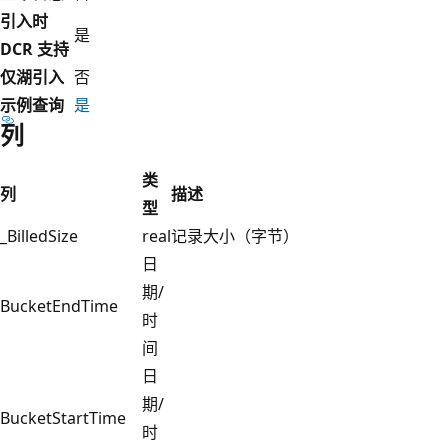
引入时
是
DCR 支持
仅湖引入
否
示例查询
是
列
类
列
描述
型
_BilledSize
real
记录大小（字节）
日
期/
BucketEndTime
时
间
日
期/
BucketStartTime
时