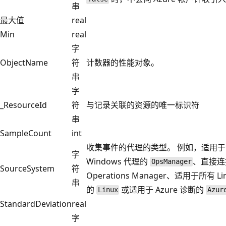
串
最大值
real
Min
real
字
ObjectName
符
计数器的性能对象。
串
字
_ResourceId
符
与记录关联的资源的唯一标识符
串
SampleCount
int
收集事件的代理的类型。 例如，适用于
字
Windows 代理的
、直接连
OpsManager
SourceSystem
符
Operations Manager、适用于所有 Li
串
的
或适用于 Azure 诊断的
Linux
Azur
StandardDeviation
real
字