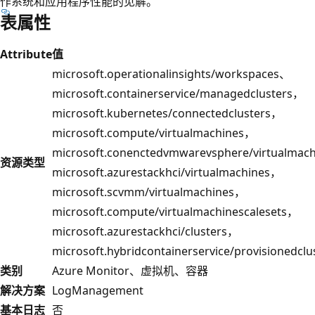
作系统和应用程序性能的见解。
表属性
Attribute
值
microsoft.operationalinsights/workspaces、
microsoft.containerservice/managedclusters，
microsoft.kubernetes/connectedclusters，
microsoft.compute/virtualmachines，
microsoft.conenctedvmwarevsphere/virtualmac
资源类型
microsoft.azurestackhci/virtualmachines，
microsoft.scvmm/virtualmachines，
microsoft.compute/virtualmachinescalesets，
microsoft.azurestackhci/clusters，
microsoft.hybridcontainerservice/provisionedclu
类别
Azure Monitor、虚拟机、容器
解决方案
LogManagement
基本日志
否