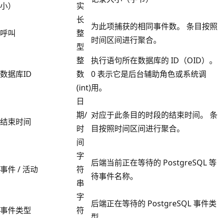
小）
实
长
为此项捕获的相同事件数。 条目按照
呼叫
整
时间区间进行聚合。
型
整
执行语句所在数据库的 ID（OID）。
数据库ID
数
0 表示它是后台辅助角色或系统调
(int)
用。
日
期/
对应于此条目的时段的结束时间。 条
结束时间
时
目按照时间区间进行聚合。
间
字
后端当前正在等待的 PostgreSQL 等
事件 / 活动
符
待事件名称。
串
字
后端正在等待的 PostgreSQL 事件类
事件类型
符
型。