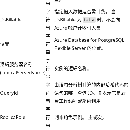
串
字
指定摄入数据是否需计费。 当
_IsBillable
符
_IsBillable 为
时，不会向
false
串
Azure 帐户计收引入费
字
Azure Database for PostgreSQL
位置
符
Flexible Server 的位置。
串
字
逻辑服务器名称
符
实例的逻辑名称。
(LogicalServerName)
串
字
由语句分析树计算的内部哈希代码的
QueryId
符
语句的唯一查询 ID。 0 表示它是后
串
台工作线程或系统调用。
字
ReplicaRole
符
副本角色示例。 主或次。
串