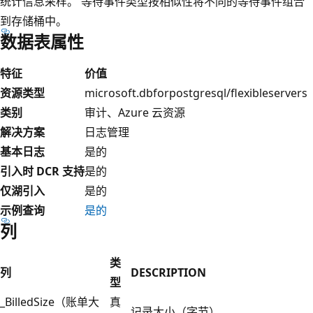
统计信息采样。 等待事件类型按相似性将不同的等待事件组合
到存储桶中。
数据表属性
特征
价值
资源类型
microsoft.dbforpostgresql/flexibleservers
类别
审计、Azure 云资源
解决方案
日志管理
基本日志
是的
引入时 DCR 支持
是的
仅湖引入
是的
示例查询
是的
列
类
列
DESCRIPTION
型
_BilledSize（账单大
真
记录大小（字节）