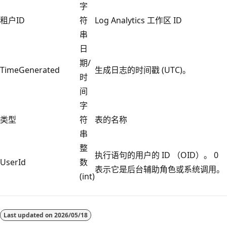
字
租户ID
符
Log Analytics 工作区 ID
串
日
期/
TimeGenerated
生成日志的时间戳 (UTC)。
时
间
字
类型
符
表的名称
串
整
执行语句的用户的 ID （OID）。 0
UserId
数
表示它是后台辅助角色或系统调用。
(int)
阅
读
Last updated on
2026/05/18
模