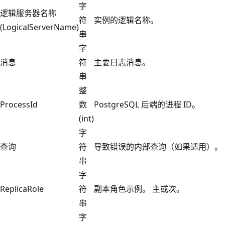
字
逻辑服务器名称
符
实例的逻辑名称。
(LogicalServerName)
串
字
消息
符
主要日志消息。
串
整
ProcessId
数
PostgreSQL 后端的进程 ID。
(int)
字
查询
符
导致错误的内部查询（如果适用）。
串
字
ReplicaRole
符
副本角色示例。 主或次。
串
字