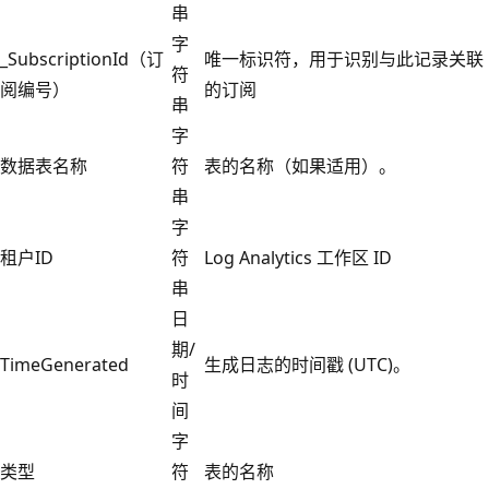
串
字
_SubscriptionId（订
唯一标识符，用于识别与此记录关联
符
阅编号）
的订阅
串
字
数据表名称
符
表的名称（如果适用）。
串
字
租户ID
符
Log Analytics 工作区 ID
串
日
期/
TimeGenerated
生成日志的时间戳 (UTC)。
时
间
字
类型
符
表的名称