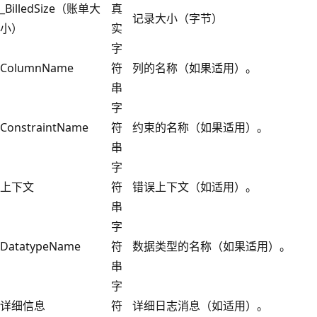
_BilledSize（账单大
真
记录大小（字节）
小）
实
字
ColumnName
符
列的名称（如果适用）。
串
字
ConstraintName
符
约束的名称（如果适用）。
串
字
上下文
符
错误上下文（如适用）。
串
字
DatatypeName
符
数据类型的名称（如果适用）。
串
字
详细信息
符
详细日志消息（如适用）。