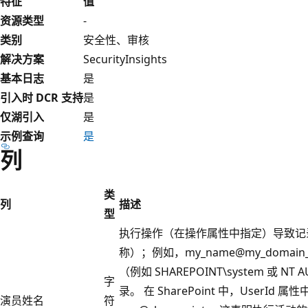
特征
值
资源类型
-
类别
安全性、审核
解决方案
SecurityInsights
基本日志
是
引入时 DCR 支持
是
仅湖引入
是
示例查询
是
列
类
列
描述
型
执行操作（在操作属性中指定）导致记录
称）；例如，my_name@my_doma
（例如 SHAREPOINT\system 或 N
字
录。 在 SharePoint 中，UserId
演员姓名
符