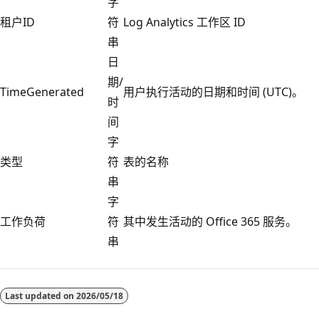
字
租户ID
符
Log Analytics 工作区 ID
串
日
期/
TimeGenerated
用户执行活动的日期和时间 (UTC)。
时
间
字
类型
符
表的名称
串
字
工作负荷
符
其中发生活动的 Office 365 服务。
串
阅
读
Last updated on
2026/05/18
模