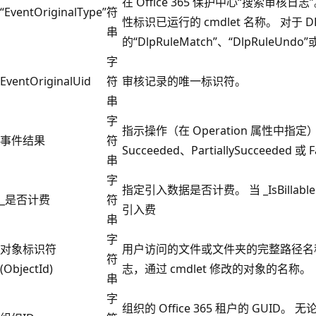
在 Office 365 保护中心“搜索审核日志
“EventOriginalType”
符
性标识已运行的 cmdlet 名称。 对于 
串
的“DlpRuleMatch”、“DlpRuleUndo”或
字
EventOriginalUid
符
审核记录的唯一标识符。
串
字
指示操作（在 Operation 属性中
事件结果
符
Succeeded、PartiallySucceeded 或 F
串
字
指定引入数据是否计费。 当 _IsBillabl
_是否计费
符
引入费
串
字
对象标识符
用户访问的文件或文件夹的完整路径名称。 
符
(ObjectId)
志，通过 cmdlet 修改的对象的名称。
串
字
组织的 Office 365 租户的 GUID。 