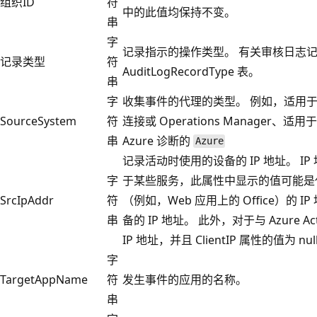
组织ID
符
中的此值均保持不变。
串
字
记录指示的操作类型。 有关审核日志
记录类型
符
AuditLogRecordType 表。
串
字
收集事件的代理的类型。 例如，适用于 W
SourceSystem
符
连接或 Operations Manager、适用
串
Azure 诊断的
Azure
记录活动时使用的设备的 IP 地址。 IP 地
字
于某些服务，此属性中显示的值可能是
SrcIpAddr
符
（例如，Web 应用上的 Office）的
串
备的 IP 地址。 此外，对于与 Azure Ac
IP 地址，并且 ClientIP 属性的值为 nul
字
TargetAppName
符
发生事件的应用的名称。
串