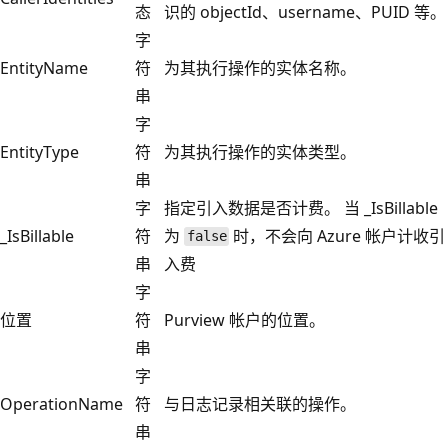
态
识的 objectId、username、PUID 等。
字
EntityName
符
为其执行操作的实体名称。
串
字
EntityType
符
为其执行操作的实体类型。
串
字
指定引入数据是否计费。 当 _IsBillable
_IsBillable
符
为
时，不会向 Azure 帐户计收引
false
串
入费
字
位置
符
Purview 帐户的位置。
串
字
OperationName
符
与日志记录相关联的操作。
串