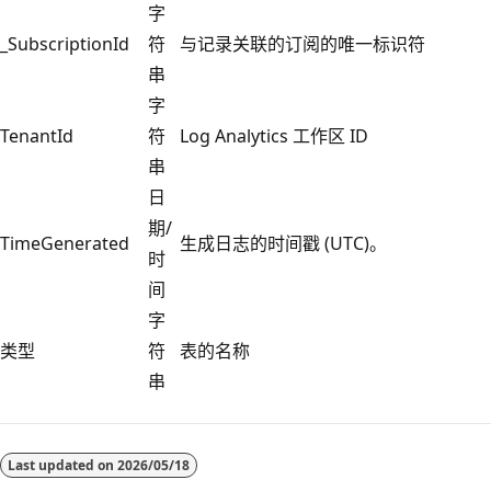
字
_SubscriptionId
符
与记录关联的订阅的唯一标识符
串
字
TenantId
符
Log Analytics 工作区 ID
串
日
期/
TimeGenerated
生成日志的时间戳 (UTC)。
时
间
字
类型
符
表的名称
串
Last updated on
2026/05/18