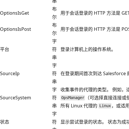
串
布
OptionsIsGet
用于会话登录的 HTTP 方法是 GE
尔
布
OptionsIsPost
用于会话登录的 HTTP 方法是 PO
尔
字
平台
符
登录计算机上的操作系统。
串
字
SourceIp
符
在登录期间首次到达 Salesforc
串
字
收集事件的代理的类型。 例如，适用
SourceSystem
符
（可选择直接连接或使用 
OpsManager
串
所有 Linux 代理的
，或适用于
Linux
字
状态
符
显示尝试登录的状态。 状态为成