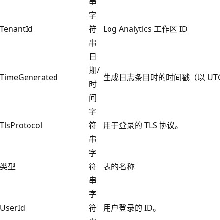
串
字
TenantId
符
Log Analytics 工作区 ID
串
日
期/
TimeGenerated
生成日志条目时的时间戳（以 UT
时
间
字
TlsProtocol
符
用于登录的 TLS 协议。
串
字
类型
符
表的名称
串
字
UserId
符
用户登录的 ID。