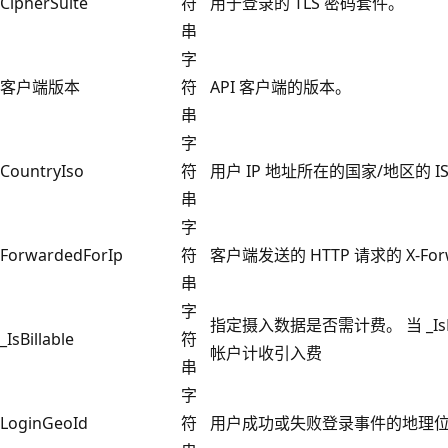
CipherSuite
符
用于登录的 TLS 密码套件。
串
字
客户端版本
符
API 客户端的版本。
串
字
CountryIso
符
用户 IP 地址所在的国家/地区的 IS
串
字
ForwardedForIp
符
客户端发送的 HTTP 请求的 X-For
串
字
指定摄入数据是否需计费。 当 _IsBil
_IsBillable
符
帐户计收引入费
串
字
LoginGeoId
符
用户成功或失败登录事件的地理位置记