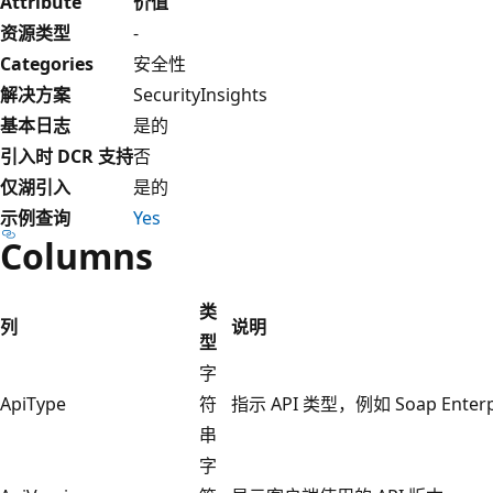
Attribute
价值
资源类型
-
Categories
安全性
解决方案
SecurityInsights
基本日志
是的
引入时 DCR 支持
否
仅湖引入
是的
示例查询
Yes
Columns
类
列
说明
型
字
ApiType
符
指示 API 类型，例如 Soap Enterp
串
字