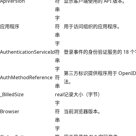
ApiVersion
符
显示客户端使用的 API 版本。
串
字
应用程序
符
用于访问组织的应用程序。
串
字
AuthenticationServiceId
符
登录事件的身份验证服务的 18 个字
串
字
第三方标识提供程序用于 OpenID
AuthMethodReference
符
法。
串
_BilledSize
real
记录大小（字节）
字
Browser
符
当前浏览器版本。
串
字