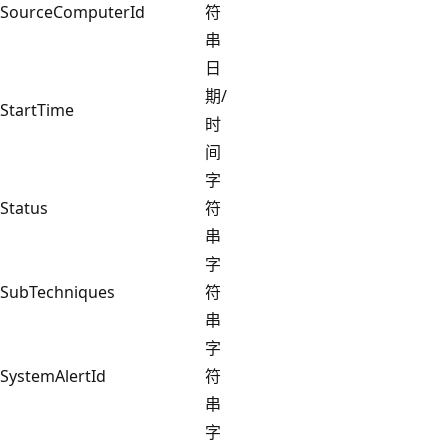
SourceComputerId
符
串
日
期/
StartTime
时
间
字
Status
符
串
字
SubTechniques
符
串
字
SystemAlertId
符
串
字