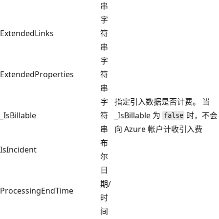
串
字
ExtendedLinks
符
串
字
ExtendedProperties
符
串
字
指定引入数据是否计费。 当
_IsBillable
符
_IsBillable 为
时，不会
false
串
向 Azure 帐户计收引入费
布
IsIncident
尔
日
期/
ProcessingEndTime
时
间