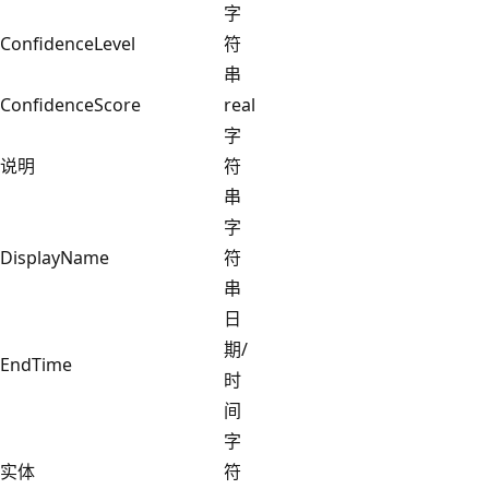
字
ConfidenceLevel
符
串
ConfidenceScore
real
字
说明
符
串
字
DisplayName
符
串
日
期/
EndTime
时
间
字
实体
符