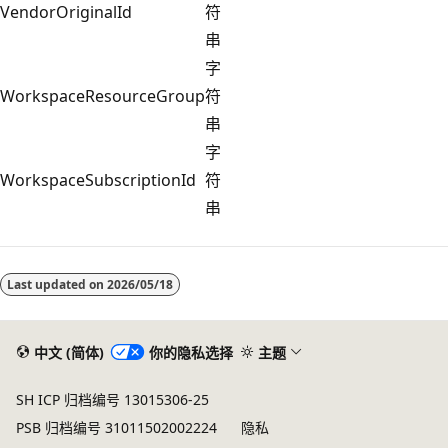
VendorOriginalId
符
串
字
WorkspaceResourceGroup
符
串
字
WorkspaceSubscriptionId
符
串
阅
读
Last updated on
2026/05/18
模
式
已
中文 (简体)
你的隐私选择
主题
禁
SH ICP 归档编号 13015306-25
用
PSB 归档编号 31011502002224
隐私