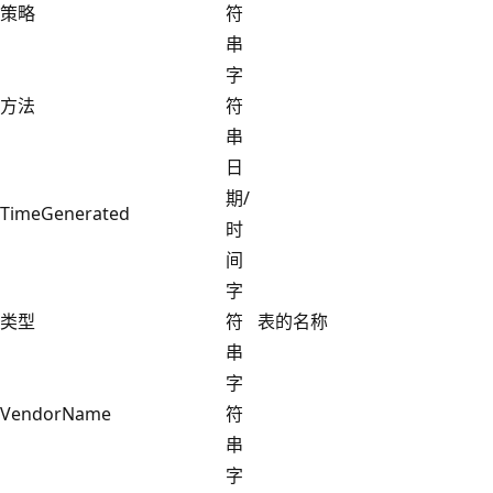
策略
符
串
字
方法
符
串
日
期/
TimeGenerated
时
间
字
类型
符
表的名称
串
字
VendorName
符
串
字