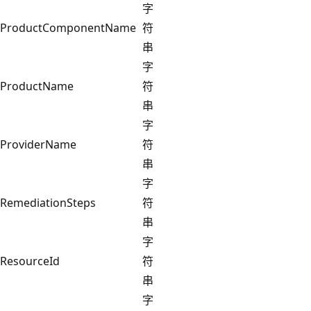
字
ProductComponentName
符
串
字
ProductName
符
串
字
ProviderName
符
串
字
RemediationSteps
符
串
字
ResourceId
符
串
字