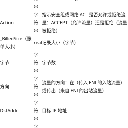
串
字
指示安全组或网络 ACL 是否允许或拒绝流
Action
符
量：ACCEPT（允许流量）还是拒绝（流量
串
被拒绝）
_BilledSize（账
real
记录大小（字节）
单大小）
字
字节
符
字节数
串
字
流量的方向：在（传入 ENI 的入站流量）
方向
符
或传出（来自 ENI 的出站流量）
串
字
DstAddr
符
目标 IP 地址
串
字