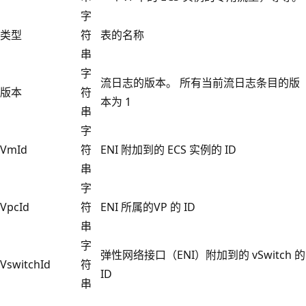
字
类型
符
表的名称
串
字
流日志的版本。 所有当前流日志条目的版
版本
符
本为 1
串
字
VmId
符
ENI 附加到的 ECS 实例的 ID
串
字
VpcId
符
ENI 所属的VP 的 ID
串
字
弹性网络接口（ENI）附加到的 vSwitch 的
VswitchId
符
ID
串
阅