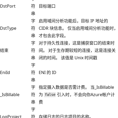
DstPort
符
目标端口
串
字
启用域间分析功能后，目标 IP 地址的
DstType
符
CIDR 块信息。 仅当启用域间分析功能时，
串
才包含此字段。
字
对于持久性连接，这是捕获窗口的结束时
结束
符
间。 对于生存期较短的连接，这是连接关
串
闭的时间。 该值是 Unix 时间戳
字
EniId
符
ENI 的 ID
串
字
指定摄入数据是否需计费。 当_IsBillable
_IsBillable
符
为
引入时，不会向你Azure帐户计
false
串
费
字
LogProject
符
存储日志的日志项目的名称。