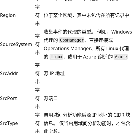
字
Region
符
位于某个区域，其中未包含在所有记录中
串
收集事件的代理的类型。 例如，Windows
字
代理的
、直接连接或
OpsManager
SourceSystem
符
Operations Manager、所有 Linux 代理
串
的
，或用于 Azure 诊断 的
Linux
Azure
字
SrcAddr
符
源 IP 地址
串
字
SrcPort
符
源端口
串
字
启用域间分析功能后源 IP 地址的 CIDR 块
SrcType
符
信息。 仅当启用域间分析功能时，才包含
串
此字段。