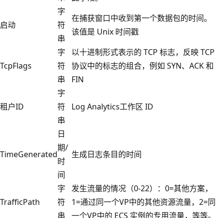
字
在捕获窗口中收到第一个数据包的时间。
启动
符
该值是 Unix 时间戳
串
字
以十进制形式表示的 TCP 标志，反映 TCP
TcpFlags
符
协议中的标志的组合，例如 SYN、ACK 和
串
FIN
字
租户ID
符
Log Analytics工作区 ID
串
日
期/
TimeGenerated
生成日志条目的时间
时
间
字
发生流量的情况（0-22）：0=其他方案，
TrafficPath
符
1=通过同一个VP中的其他资源流量，2=同
串
一个VP中的 ECS 实例的专用流量，等等。