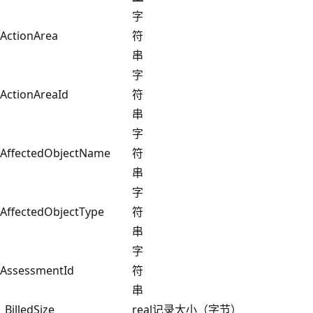
字
ActionArea
符
串
字
ActionAreaId
符
串
字
AffectedObjectName
符
串
字
AffectedObjectType
符
串
字
AssessmentId
符
串
_BilledSize
real
记录大小（字节）