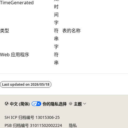
TimeGenerated
时
间
字
类型
符
表的名称
串
字
Web 应用程序
符
串
阅
读
Last updated on
2026/05/18
模
式
已
中文 (简体)
你的隐私选择
主题
禁
SH ICP 归档编号 13015306-25
用
PSB 归档编号 31011502002224
隐私