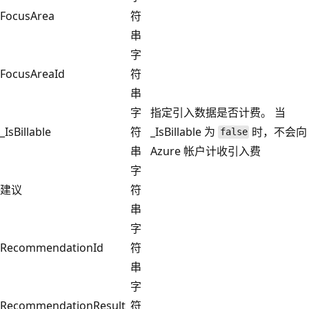
FocusArea
符
串
字
FocusAreaId
符
串
字
指定引入数据是否计费。 当
_IsBillable
符
_IsBillable 为
时，不会向
false
串
Azure 帐户计收引入费
字
建议
符
串
字
RecommendationId
符
串
字
RecommendationResult
符