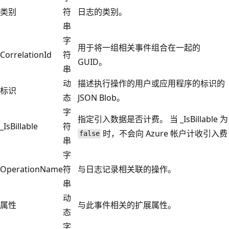
类别
符
日志的类别。
串
字
用于将一组相关事件组合在一起的
CorrelationId
符
GUID。
串
动
描述执行操作的用户或应用程序的标识的
标识
态
JSON Blob。
字
指定引入数据是否计费。 当 _IsBillable 为
_IsBillable
符
时，不会向 Azure 帐户计收引入费
false
串
字
OperationName
符
与日志记录相关联的操作。
串
动
属性
与此事件相关的扩展属性。
态
字