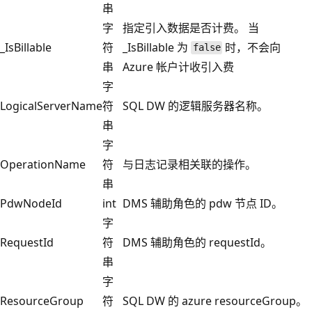
串
字
指定引入数据是否计费。 当
_IsBillable
符
_IsBillable 为
时，不会向
false
串
Azure 帐户计收引入费
字
LogicalServerName
符
SQL DW 的逻辑服务器名称。
串
字
OperationName
符
与日志记录相关联的操作。
串
PdwNodeId
int
DMS 辅助角色的 pdw 节点 ID。
字
RequestId
符
DMS 辅助角色的 requestId。
串
字
ResourceGroup
符
SQL DW 的 azure resourceGroup。