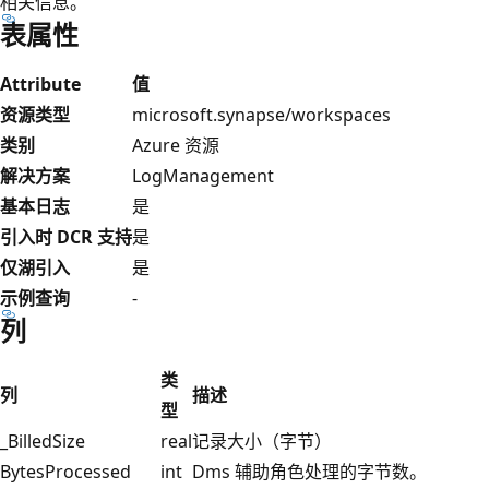
相关信息。
表属性
Attribute
值
资源类型
microsoft.synapse/workspaces
类别
Azure 资源
解决方案
LogManagement
基本日志
是
引入时 DCR 支持
是
仅湖引入
是
示例查询
-
列
类
列
描述
型
_BilledSize
real
记录大小（字节）
BytesProcessed
int
Dms 辅助角色处理的字节数。