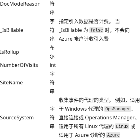
DocModeReason
符
串
字
指定引入数据是否计费。 当
_IsBillable
符
_IsBillable 为
时，不会向
false
串
Azure 帐户计收引入费
布
IsRollup
尔
NumberOfVisits
int
字
SiteName
符
串
收集事件的代理的类型。 例如，适用
字
于 Windows 代理的
、
OpsManager
SourceSystem
符
直接连接或 Operations Manager、
串
适用于所有 Linux 代理的
或
Linux
适用于 Azure 诊断的
Azure