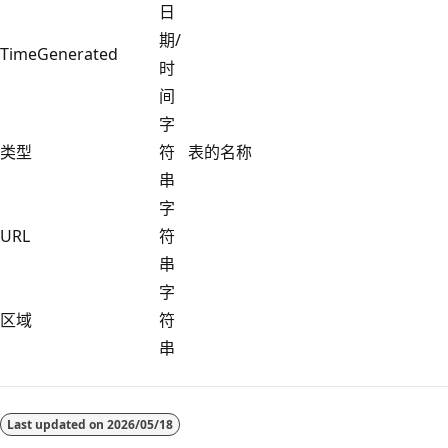
日
期/
TimeGenerated
时
间
字
类型
符
表的名称
串
字
URL
符
串
字
区域
符
串
阅
读
Last updated on
2026/05/18
模