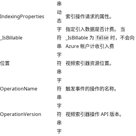
串
动
IndexingProperties
索引操作请求的属性。
态
字
指定引入数据是否计费。 当
_IsBillable
符
_IsBillable 为
时，不会向
false
串
Azure 帐户计收引入费
字
位置
符
视频索引器资源位置。
串
字
OperationName
符
触发事件的操作的名称。
串
字
OperationVersion
符
视频索引器操作 API 版本。
串
字