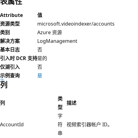
表属性
Attribute
值
资源类型
microsoft.videoindexer/accounts
类别
Azure 资源
解决方案
LogManagement
基本日志
否
引入时 DCR 支持
是的
仅湖引入
否
示例查询
是
列
类
列
描述
型
字
AccountId
符
视频索引器帐户 ID。
串