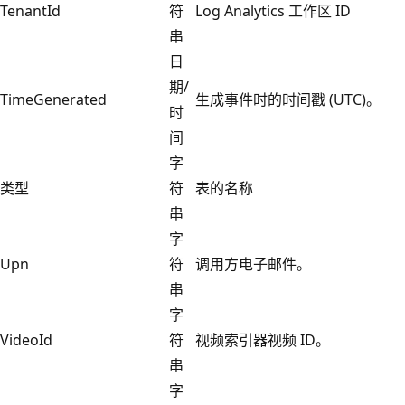
TenantId
符
Log Analytics 工作区 ID
串
日
期/
TimeGenerated
生成事件时的时间戳 (UTC)。
时
间
字
类型
符
表的名称
串
字
Upn
符
调用方电子邮件。
串
字
VideoId
符
视频索引器视频 ID。
串
字