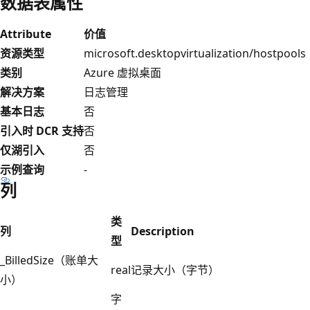
数据表属性
Attribute
价值
资源类型
microsoft.desktopvirtualization/hostpools
类别
Azure 虚拟桌面
解决方案
日志管理
基本日志
否
引入时 DCR 支持
否
仅湖引入
否
示例查询
-
列
类
列
Description
型
_BilledSize（账单大
real
记录大小（字节）
小）
字