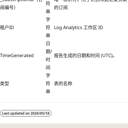
符
阅编号）
的订阅
串
字
租户ID
符
Log Analytics 工作区 ID
串
日
期/
TimeGenerated
报告生成的日期和时间 (UTC)。
时
间
字
类型
符
表的名称
串
阅
读
Last updated on
2026/05/18
模
式