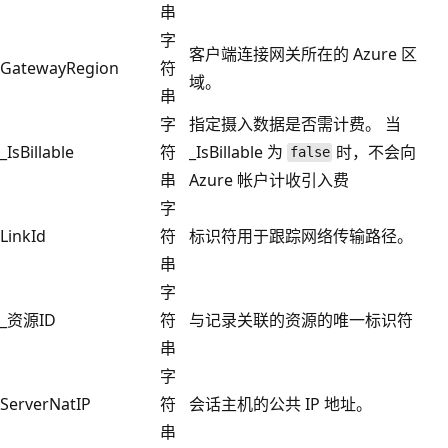
串
字
客户端连接网关所在的 Azure 区
GatewayRegion
符
域。
串
字
指定摄入数据是否需计费。 当
_IsBillable
符
_IsBillable 为
时，不会向
false
串
Azure 帐户计收引入费
字
LinkId
符
标识符用于跟踪网络传输路径。
串
字
_资源ID
符
与记录关联的资源的唯一标识符
串
字
ServerNatIP
符
会话主机的公共 IP 地址。
串