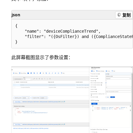
json
复制
{

    "name": "deviceComplianceTrend",

    "filter": "({OsFilter}) and ({ComplianceStateF
此屏幕截图显示了参数设置：