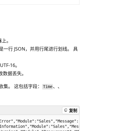
器上。
该行是一行 JSON，并用行尾进行划线。 具
。
TF-16。
致数据丢失。
or收集。 这包括字段：
、、
Time
复制
Error","Module":"Sales","Message":"Unable to connect to p
Information","Module":"Sales","Message":"Pricing service 