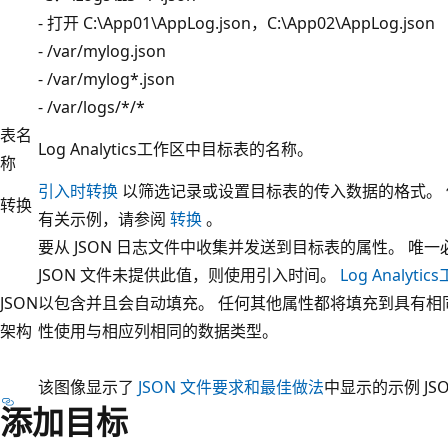
- 打开 C:\App01\AppLog.json，C:\App02\AppLog.json
- /var/mylog.json
- /var/mylog*.json
- /var/logs/*/*
表名
Log Analytics工作区中目标表的名称。
称
引入时转换
以筛选记录或设置目标表的传入数据的格式。
转换
有关示例，请参阅
转换
。
要从 JSON 日志文件中收集并发送到目标表的属性。 唯
JSON 文件未提供此值，则使用引入时间。
Log Analyti
JSON
以包含并且会自动填充。 任何其他属性都将填充到具有相
架构
性使用与相应列相同的数据类型。
该图像显示了
JSON 文件要求和最佳做法
中显示的示例 JSO
添加目标