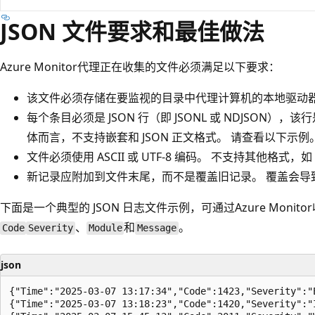
JSON 文件要求和最佳做法
Azure Monitor代理正在收集的文件必须满足以下要求：
该文件必须存储在要监视的目录中代理计算机的本地驱动
每个条目必须是 JSON 行（即 JSONL 或 NDJSON），
体而言，不支持嵌套和 JSON 正文格式。 请查看以下示例
文件必须使用 ASCII 或 UTF-8 编码。 不支持其他格式，如 U
新记录应附加到文件末尾，而不是覆盖旧记录。 覆盖会导
下面是一个典型的 JSON 日志文件示例，可通过Azure Monit
、
和
。
Code
Severity
Module
Message
json
{"Time":"2025-03-07 13:17:34","Code":1423,"Severity":"
{"Time":"2025-03-07 13:18:23","Code":1420,"Severity":"