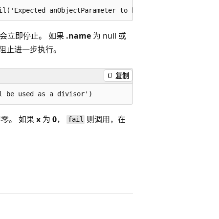
会立即停止。 如果
.name
为 null 或
阻止进一步执行。
复制
零。 如果
x
为
0
，
则调用，在
fail