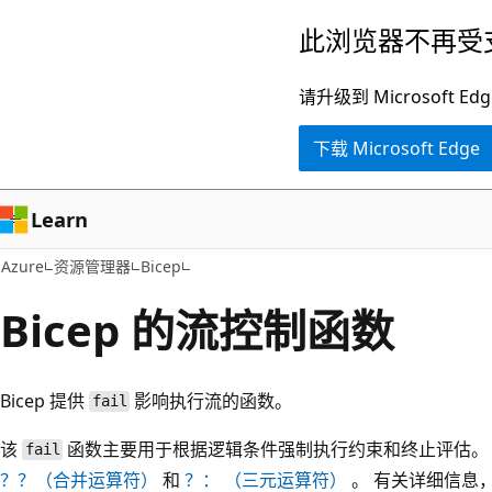
跳
此浏览器不再受
至
主
请升级到 Microsof
要
下载 Microsoft Edge
内
容
Learn
Azure
资源管理器
Bicep
Bicep 的流控制函数
Bicep 提供
影响执行流的函数。
fail
该
函数主要用于根据逻辑条件强制执行约束和终止评估。
fail
？？（合并运算符）
和
？： （三元运算符）
。 有关详细信息