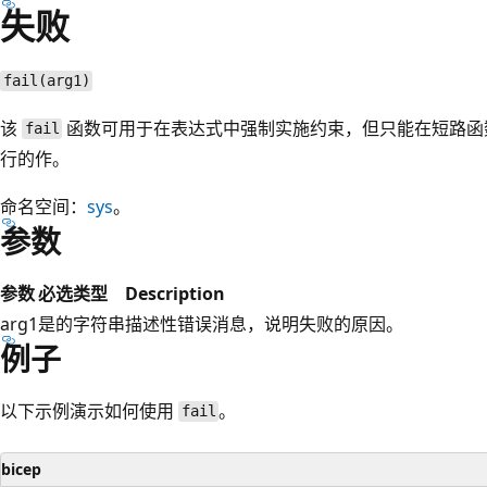
失败
fail(arg1)
该
函数可用于在表达式中强制实施约束，但只能在短路函
fail
行的作。
命名空间：
sys
。
参数
参数
必选
类型
Description
arg1
是的
字符串
描述性错误消息，说明失败的原因。
例子
以下示例演示如何使用
。
fail
bicep