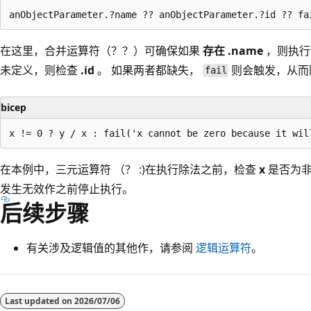
在这里，合并运算符（？？）可确保如果
存在 .name
，则执行
未定义，则检查
.id
。 如果两者都缺失，
则会触发，从而
fail
bicep
在本例中，三元运算符 （？ :)在执行除法之前，检查
x
是否为非
发生无效作之前停止执行。
后续步骤
有关涉及逻辑值的其他作，请参阅
逻辑运算符
。
阅
读
Last updated on
2026/07/06