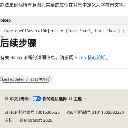
办法是确保所有意图为常量的属性在并集中定义为字符串文字。
bicep
后续步骤
有关 Bicep 诊断的详细信息，请参阅
Bicep 核心诊断
。
阅
读
Last updated on
2026/07/06
模
式
已
中文 (简体)
你的隐私选择
主题
禁
SH ICP 归档编号 13015306-25
PSB 归档编号 31011502002224
用
商标
© Microsoft 2026