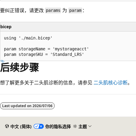
要纠正错误，请更改
为
：
params
param
bicep
using './main.bicep'

param storageName = 'mystorageacct'

后续步骤
想了解更多关于二头肌诊断的信息，请参见
二头肌核心诊断
。
阅
读
Last updated on
2026/07/06
模
式
已
中文 (简体)
你的隐私选择
主题
禁