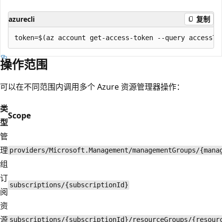
azurecli
复制
操作范围
可以在不同范围内调用多个 Azure 资源管理器操作：
类
Scope
型
管
理
providers/Microsoft.Management/managementGroups/{mana
组
订
subscriptions/{subscriptionId}
阅
资
源
subscriptions/{subscriptionId}/resourceGroups/{resour