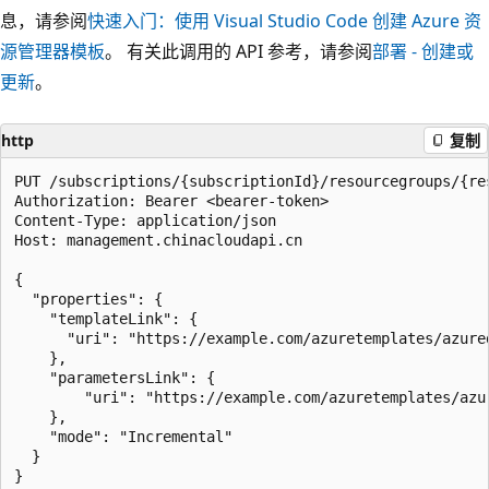
息，请参阅
快速入门：使用 Visual Studio Code 创建 Azure 资
源管理器模板
。 有关此调用的 API 参考，请参阅
部署 - 创建或
更新
。
http
复制
PUT /subscriptions/{subscriptionId}/resourcegroups/{re
Authorization: Bearer <bearer-token>

Content-Type: application/json

Host: management.chinacloudapi.cn

{

  "properties": {

    "templateLink": {

      "uri": "https://example.com/azuretemplates/azured
    },

    "parametersLink": {

        "uri": "https://example.com/azuretemplates/azur
    },

    "mode": "Incremental"

  }
