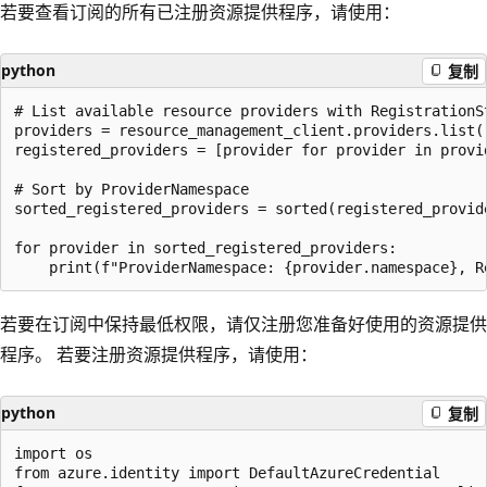
若要查看订阅的所有已注册资源提供程序，请使用：
python
复制
# List available resource providers with RegistrationS
providers = resource_management_client.providers.list()
registered_providers = [provider for provider in provi
# Sort by ProviderNamespace  

sorted_registered_providers = sorted(registered_provide
for provider in sorted_registered_providers:  

若要在订阅中保持最低权限，请仅注册您准备好使用的资源提供
程序。 若要注册资源提供程序，请使用：
python
复制
import os  

from azure.identity import DefaultAzureCredential  
