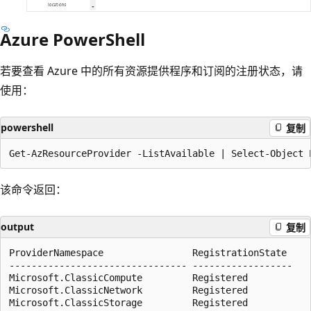
Azure PowerShell
若要查看 Azure 中的所有资源提供程序和订阅的注册状态，请
使用：
powershell
复制
该命令返回：
output
复制
ProviderNamespace                RegistrationState

-------------------------------- ------------------

Microsoft.ClassicCompute         Registered

Microsoft.ClassicNetwork         Registered

Microsoft.ClassicStorage         Registered
