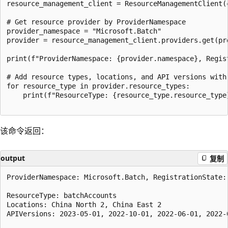
resource_management_client = ResourceManagementClient(c
# Get resource provider by ProviderNamespace  

provider_namespace = "Microsoft.Batch"  

provider = resource_management_client.providers.get(pro
print(f"ProviderNamespace: {provider.namespace}, Regis
# Add resource types, locations, and API versions with 
for resource_type in provider.resource_types:  

    print(f"ResourceType: {resource_type.resource_type
该命令返回：
output
复制
ProviderNamespace: Microsoft.Batch, RegistrationState: 
ResourceType: batchAccounts

Locations: China North 2, China East 2

APIVersions: 2023-05-01, 2022-10-01, 2022-06-01, 2022-