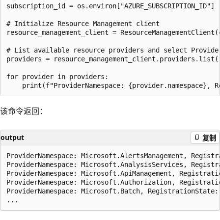
subscription_id = os.environ["AZURE_SUBSCRIPTION_ID"]  
# Initialize Resource Management client  

resource_management_client = ResourceManagementClient(c
# List available resource providers and select Provide
providers = resource_management_client.providers.list()
for provider in providers:  

该命令返回：
output
复制
ProviderNamespace: Microsoft.AlertsManagement, Registra
ProviderNamespace: Microsoft.AnalysisServices, Registra
ProviderNamespace: Microsoft.ApiManagement, Registratio
ProviderNamespace: Microsoft.Authorization, Registratio
ProviderNamespace: Microsoft.Batch, RegistrationState: 