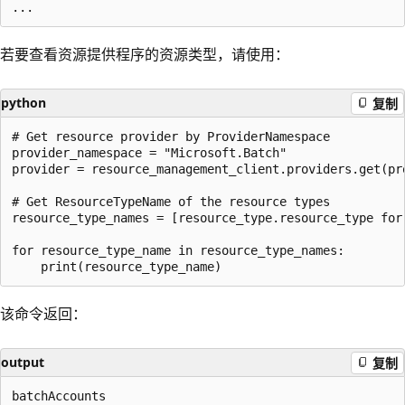
若要查看资源提供程序的资源类型，请使用：
python
复制
# Get resource provider by ProviderNamespace  

provider_namespace = "Microsoft.Batch"  

provider = resource_management_client.providers.get(pro
# Get ResourceTypeName of the resource types  

resource_type_names = [resource_type.resource_type for
for resource_type_name in resource_type_names:  

该命令返回：
output
复制
batchAccounts
