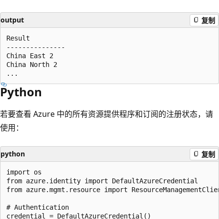
output
复制
Result

---------------

China East 2

China North 2

Python
若要查看 Azure 中的所有资源提供程序和订阅的注册状态，请
使用：
python
复制
import os  

from azure.identity import DefaultAzureCredential  

from azure.mgmt.resource import ResourceManagementClien
# Authentication  

credential = DefaultAzureCredential()  
