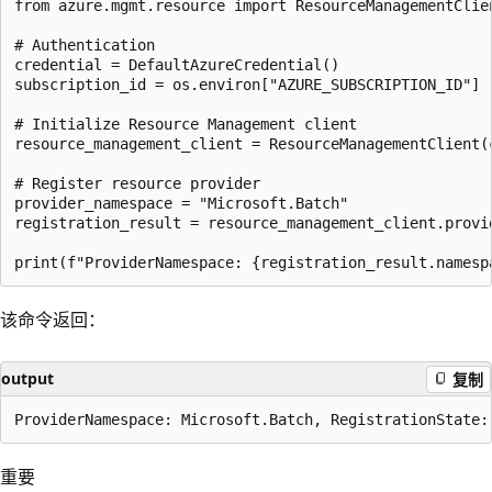
from azure.mgmt.resource import ResourceManagementClien
# Authentication  

credential = DefaultAzureCredential()  

subscription_id = os.environ["AZURE_SUBSCRIPTION_ID"]  
# Initialize Resource Management client  

resource_management_client = ResourceManagementClient(c
# Register resource provider  

provider_namespace = "Microsoft.Batch"  

registration_result = resource_management_client.provi
该命令返回：
output
复制
重要