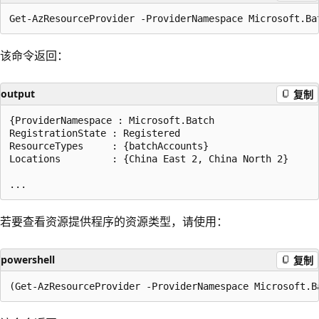
该命令返回：
output
复制
{ProviderNamespace : Microsoft.Batch

RegistrationState : Registered

ResourceTypes     : {batchAccounts}

Locations         : {China East 2, China North 2}

若要查看资源提供程序的资源类型，请使用：
powershell
复制