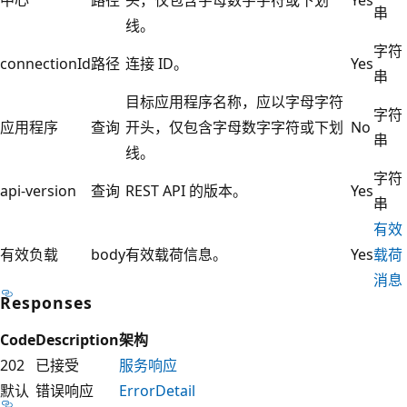
串
线。
字符
connectionId
路径
连接 ID。
Yes
串
目标应用程序名称，应以字母字符
字符
应用程序
查询
开头，仅包含字母数字字符或下划
No
串
线。
字符
api-version
查询
REST API 的版本。
Yes
串
有效
有效负载
body
有效载荷信息。
Yes
载荷
消息
Responses
Code
Description
架构
202
已接受
服务响应
默认
错误响应
ErrorDetail