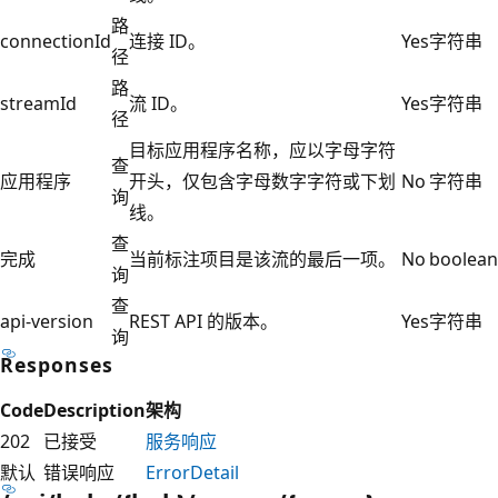
路
connectionId
连接 ID。
Yes
字符串
径
路
streamId
流 ID。
Yes
字符串
径
目标应用程序名称，应以字母字符
查
应用程序
开头，仅包含字母数字字符或下划
No
字符串
询
线。
查
完成
当前标注项目是该流的最后一项。
No
boolean
询
查
api-version
REST API 的版本。
Yes
字符串
询
Responses
Code
Description
架构
202
已接受
服务响应
默认
错误响应
ErrorDetail