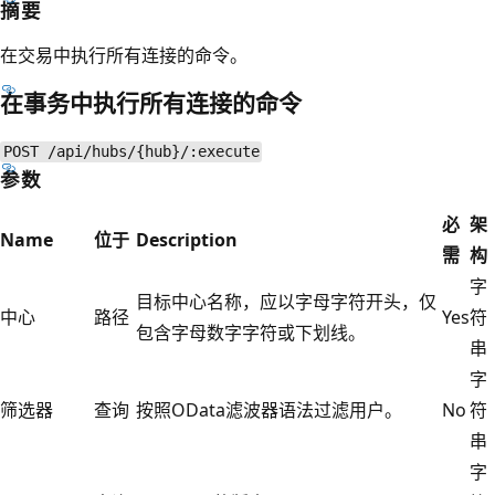
摘要
在交易中执行所有连接的命令。
在事务中执行所有连接的命令
POST /api/hubs/{hub}/:execute
参数
必
架
Name
位于
Description
需
构
字
目标中心名称，应以字母字符开头，仅
中心
路径
Yes
符
包含字母数字字符或下划线。
串
字
筛选器
查询
按照OData滤波器语法过滤用户。
No
符
串
字