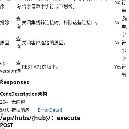
No
符
序
询
含字母数字字符或下划线。
串
查
[弦
排除
关闭集线器连接时，排除这些连接ID。
No
询
声]
字
查
原因
关闭客户连接的原因。
No
符
询
串
字
api-
查
REST API 的版本。
Yes
符
version
询
串
Responses
Code
Description
架构
204
无内容
默认
错误响应
ErrorDetail
/api/hubs/{hub}/：execute
POST