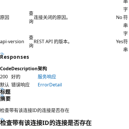
串
字
查
原因
连接关闭的原因。
No
符
询
串
字
查
api-version
REST API 的版本。
Yes
符
询
串
Responses
Code
Description
架构
200
好的
服务响应
默认
错误响应
ErrorDetail
标题
摘要
检查带有该连接ID的连接是否存在
检查带有该连接ID的连接是否存在