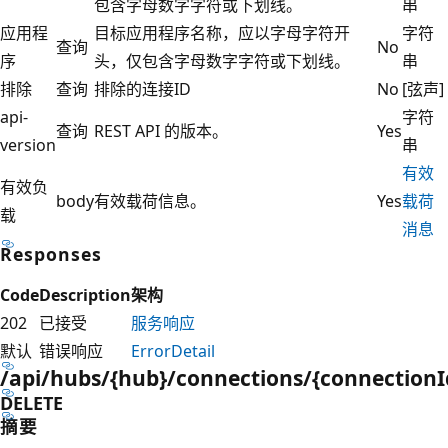
包含字母数字字符或下划线。
串
应用程
目标应用程序名称，应以字母字符开
字符
查询
No
序
头，仅包含字母数字字符或下划线。
串
排除
查询
排除的连接ID
No
[弦声]
api-
字符
查询
REST API 的版本。
Yes
version
串
有效
有效负
body
有效载荷信息。
Yes
载荷
载
消息
Responses
Code
Description
架构
202
已接受
服务响应
默认
错误响应
ErrorDetail
/api/hubs/{hub}/connections/{connectionI
DELETE
摘要