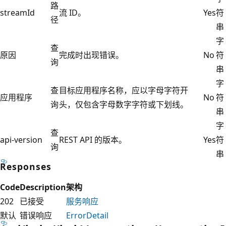
路
streamId
流 ID。
Yes
符
径
串
字
查
原因
完成时出现错误。
No
符
询
串
字
查
目标应用程序名称，应以字母字符开
应用程序
No
符
询
头，仅包含字母数字字符或下划线。
串
字
查
api-version
REST API 的版本。
Yes
符
询
串
Responses
Code
Description
架构
202
已接受
服务响应
默认
错误响应
ErrorDetail