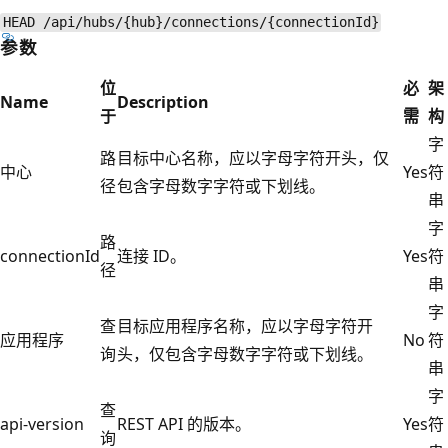
HEAD /api/hubs/{hub}/connections/{connectionId}
参数
位
必
架
Name
Description
于
需
构
字
路
目标中心名称，应以字母字符开头，仅
中心
Yes
符
径
包含字母数字字符或下划线。
串
字
路
connectionId
连接 ID。
Yes
符
径
串
字
查
目标应用程序名称，应以字母字符开
应用程序
No
符
询
头，仅包含字母数字字符或下划线。
串
字
查
api-version
REST API 的版本。
Yes
符
询