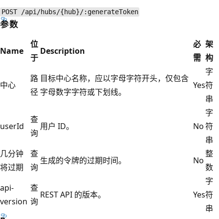
POST /api/hubs/{hub}/:generateToken
参数
位
必
架
Name
Description
于
需
构
字
路
目标中心名称，应以字母字符开头，仅包含
中心
Yes
符
径
字母数字字符或下划线。
串
字
查
userId
用户 ID。
No
符
询
串
几分钟
查
整
生成的令牌的过期时间。
No
将过期
询
数
字
api-
查
REST API 的版本。
Yes
符
version
询
串