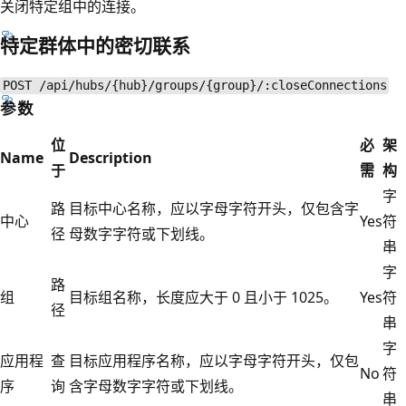
关闭特定组中的连接。
特定群体中的密切联系
POST /api/hubs/{hub}/groups/{group}/:closeConnections
参数
位
必
架
Name
Description
于
需
构
字
路
目标中心名称，应以字母字符开头，仅包含字
中心
Yes
符
径
母数字字符或下划线。
串
字
路
组
目标组名称，长度应大于 0 且小于 1025。
Yes
符
径
串
字
应用程
查
目标应用程序名称，应以字母字符开头，仅包
No
符
序
询
含字母数字字符或下划线。
串