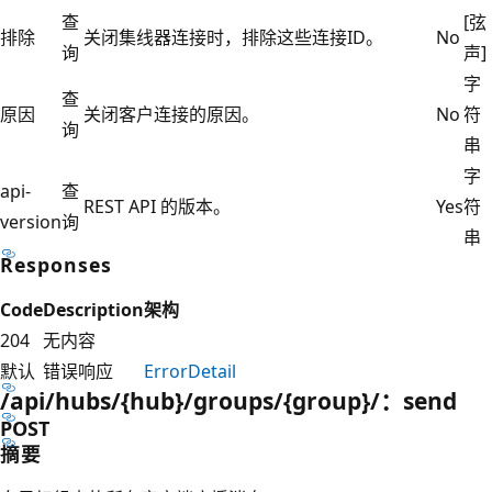
查
[弦
排除
关闭集线器连接时，排除这些连接ID。
No
询
声]
字
查
原因
关闭客户连接的原因。
No
符
询
串
字
api-
查
REST API 的版本。
Yes
符
version
询
串
Responses
Code
Description
架构
204
无内容
默认
错误响应
ErrorDetail
/api/hubs/{hub}/groups/{group}/：send
POST
摘要