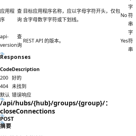
字
应用程
查
目标应用程序名称，应以字母字符开头，仅包
No
符
序
询
含字母数字字符或下划线。
串
字
api-
查
REST API 的版本。
Yes
符
version
询
串
Responses
Code
Description
200
好的
404
未找到
默认
错误响应
/api/hubs/{hub}/groups/{group}/：
closeConnections
POST
摘要