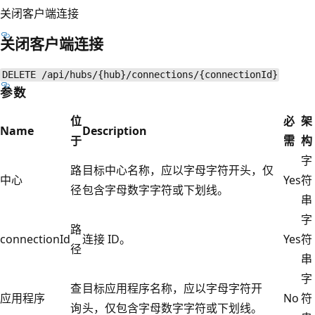
关闭客户端连接
关闭客户端连接
DELETE /api/hubs/{hub}/connections/{connectionId}
参数
位
必
架
Name
Description
于
需
构
字
路
目标中心名称，应以字母字符开头，仅
中心
Yes
符
径
包含字母数字字符或下划线。
串
字
路
connectionId
连接 ID。
Yes
符
径
串
字
查
目标应用程序名称，应以字母字符开
应用程序
No
符
询
头，仅包含字母数字字符或下划线。