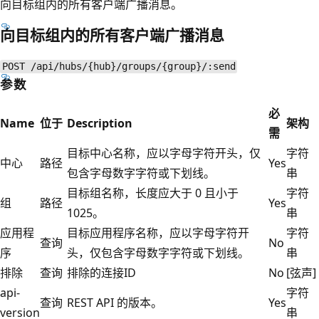
向目标组内的所有客户端广播消息。
向目标组内的所有客户端广播消息
POST /api/hubs/{hub}/groups/{group}/:send
参数
必
Name
位于
Description
架构
需
目标中心名称，应以字母字符开头，仅
字符
中心
路径
Yes
包含字母数字字符或下划线。
串
目标组名称，长度应大于 0 且小于
字符
组
路径
Yes
1025。
串
应用程
目标应用程序名称，应以字母字符开
字符
查询
No
序
头，仅包含字母数字字符或下划线。
串
排除
查询
排除的连接ID
No
[弦声]
api-
字符
查询
REST API 的版本。
Yes
version
串