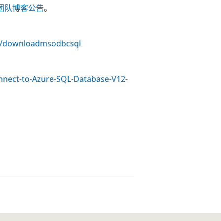
T团队博客公告
。
ms/downloadmsodbcsql
nnect-to-Azure-SQL-Database-V12-