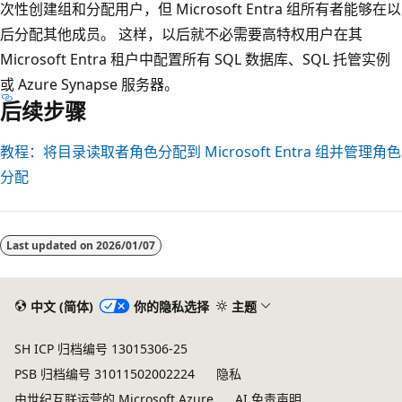
次性创建组和分配用户，但 Microsoft Entra 组所有者能够在以
后分配其他成员。 这样，以后就不必需要高特权用户在其
Microsoft Entra 租户中配置所有 SQL 数据库、SQL 托管实例
或 Azure Synapse 服务器。
后续步骤
教程：将目录读取者角色分配到 Microsoft Entra 组并管理角色
分配
阅
读
Last updated on
2026/01/07
模
式
已
中文 (简体)
你的隐私选择
主题
禁
SH ICP 归档编号 13015306-25
用
PSB 归档编号 31011502002224
隐私
由世纪互联运营的 Microsoft Azure
AI 免责声明