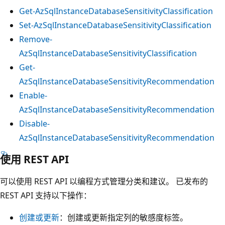
Get-AzSqlInstanceDatabaseSensitivityClassification
Set-AzSqlInstanceDatabaseSensitivityClassification
Remove-
AzSqlInstanceDatabaseSensitivityClassification
Get-
AzSqlInstanceDatabaseSensitivityRecommendation
Enable-
AzSqlInstanceDatabaseSensitivityRecommendation
Disable-
AzSqlInstanceDatabaseSensitivityRecommendation
使用 REST API
可以使用 REST API 以编程方式管理分类和建议。 已发布的
REST API 支持以下操作：
创建或更新
：创建或更新指定列的敏感度标签。