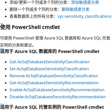
添加/更新一个列或多个列的分类：
添加敏感度分类
删除一个列或多个列的分类：
删除敏感度分类
查看数据库上的所有分类：
sys.sensitivity_classifications
使用 PowerShell cmdlet
可使用 PowerShell 管理 Azure SQL 数据库和 Azure SQL 托管
实例的分类和建议。
适用于 Azure SQL 数据库的 PowerShell cmdlet
Get-AzSqlDatabaseSensitivityClassification
Set-AzSqlDatabaseSensitivityClassification
Remove-AzSqlDatabaseSensitivityClassification
Get-AzSqlDatabaseSensitivityRecommendation
Enable-AzSqlDatabaseSensitivityRecommendation
Disable-AzSqlDatabaseSensitivityRecommendation
适用于 Azure SQL 托管实例的 PowerShell cmdlet