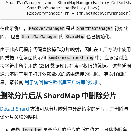
 ShardMapManager smm = ShardMapManagerFactory.GetSqlSh
          ShardMapManagerLoadPolicy.Lazy);

在此示例中，
是从
初始化
RecoveryManager
ShardMapManager
的。 包含
的
也已初始化。
ShardMapManager
ShardMap
由于此应用程序代码直接操作分片映射，因此在工厂方法中使用
的凭据（在前面的示例
中）应该是对连
smmConnectionString
接字符串所引用的 GSM 数据库具有读写权限的凭据。 这些凭据
通常不同于用于打开依赖数据的路由连接的凭据。 有关详细信
息，请参阅
用于访问弹性数据库客户端库的凭据
。
删除分片后从 ShardMap 中删除分片
DetachShard
方法可从分片映射中分离给定的分片，并删除与
该分片关联的映射。
参数
是要分离的分片的所在位置，具体指服务
location