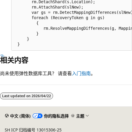
       rm.DetachShard(s.Location);

       rm.AttachShard(slNew);

       var gs = rm.DetectMappingDifferences(slNew)
       foreach (RecoveryToken g in gs)

         {

            rm.ResolveMappingDifferences(g, Mappin
         }

     }

相关内容
尚未使用弹性数据库工具？ 请查看
入门指南
。
Last updated on
2026/04/22
中文 (简体)
你的隐私选择
主题
SH ICP 归档编号 13015306-25