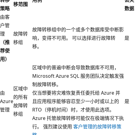
移范围
策略
数据
由客
户管
故障转移组中的一个或多个数据库受中断影
理
故障转
响，变得不可用。 可以选择进行故障转
是
（推
移组
移。
荐使
用）
区域中的普遍中断会导致数据库不可用，
Microsoft Azure SQL 服务团队决定触发强
制故障转移。
区域中
由
仅当想要将灾难恢复责任委托给 Azure 并
的所有
Azure
且应用程序能够容忍至少一小时或以上的
是
故障转
管理
RTO（停机时间）时，才使用此选项。
移组
Azure 托管故障转移可能仅在极端情况下执
行。 强烈建议使用
客户管理的故障转移策
略
。