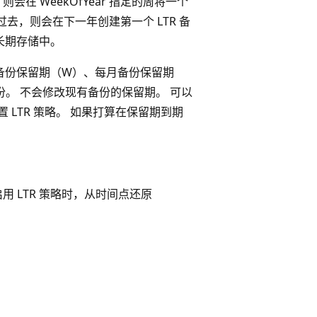
在 WeekOfYear 指定的周将一个
在过去，则会在下一年创建第一个 LTR 备
在长期存储中。
周备份保留期（W）、每月备份保留期
。 不会修改现有备份的保留期。 可以
库配置 LTR 策略。 如果打算在保留期到期
库启用 LTR 策略时，从时间点还原