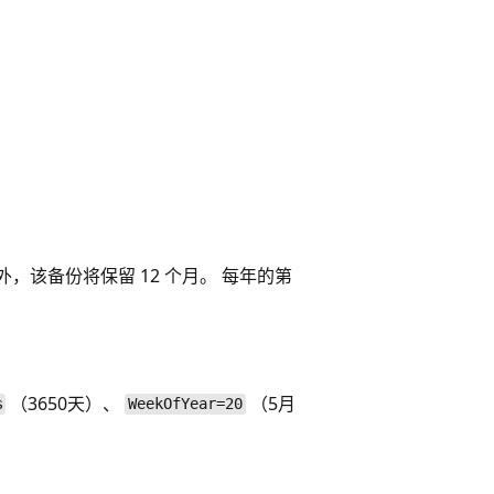
，该备份将保留 12 个月。 每年的第
（3650天）、
（5月
s
WeekOfYear=20