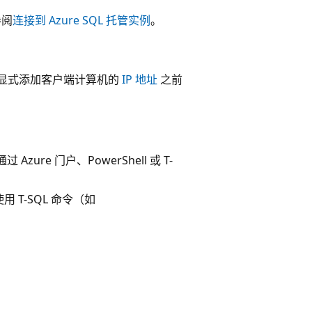
参阅
连接到 Azure SQL 托管实例
。
可在显式添加客户端计算机的
IP 地址
之前
ure 门户、PowerShell 或 T-
使用 T-SQL 命令（如