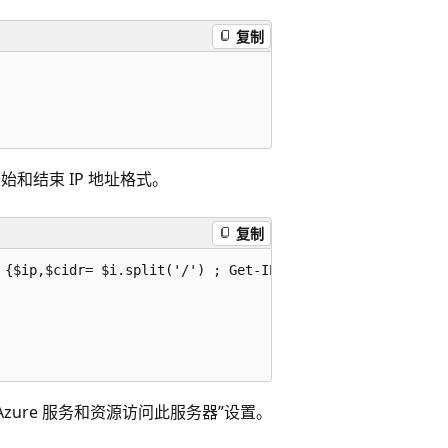
复制
为开始和结束 IP 地址格式。
复制
 {$ip,$cidr= $i.split('/') ; Get-IPrangeStartEnd -ip $ip 
ure 服务和资源访问此服务器”设置。