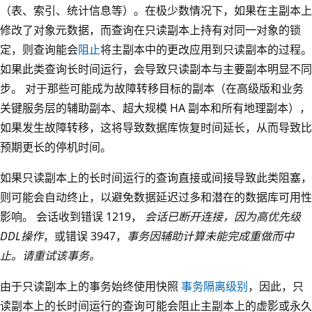
（表、索引、统计信息等）。在极少数情况下，如果在主副本上
修改了对象元数据，而查询在只读副本上持有对同一对象的锁
定，则查询能会
阻止
将主副本中的更改应用到只读副本的过程。
如果此类查询长时间运行，会导致只读副本与主要副本明显不同
步。 对于那些可能成为故障转移目标的副本（在高级版和业务
关键服务层的辅助副本、超大规模 HA 副本和所有地理副本），
如果发生故障转移，这将导致数据库恢复时间延长，从而导致比
预期更长的停机时间。
如果只读副本上的长时间运行的查询直接或间接导致此类阻塞，
则可能会自动终止，以避免数据延迟过多和潜在的数据库可用性
影响。 会话收到错误 1219，
会话已断开连接，因为高优先级
DDL操作
，或错误 3947，
事务因辅助计算未能完成重做而中
止。请重试该事务。
由于只读副本上的事务始终使用快照
事务隔离级别
，因此，只
读副本上的长时间运行的查询可能会阻止主副本上的虚影或永久