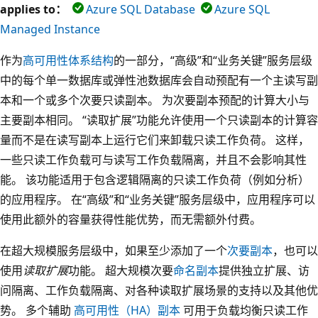
applies to：
Azure SQL Database
Azure SQL
Managed Instance
作为
高可用性体系结构
的一部分，“高级”和“业务关键”服务层级
中的每个单一数据库或弹性池数据库会自动预配有一个主读写副
本和一个或多个次要只读副本。 为次要副本预配的计算大小与
主要副本相同。 “读取扩展”功能允许使用一个只读副本的计算容
量而不是在读写副本上运行它们来卸载只读工作负荷。 这样，
一些只读工作负载可与读写工作负载隔离，并且不会影响其性
能。 该功能适用于包含逻辑隔离的只读工作负荷（例如分析）
的应用程序。 在“高级”和“业务关键”服务层级中，应用程序可以
使用此额外的容量获得性能优势，而无需额外付费。
在超大规模服务层级中，如果至少添加了一个
次要副本
，也可以
使用
读取扩展
功能。 超大规模次要
命名副本
提供独立扩展、访
问隔离、工作负载隔离、对各种读取扩展场景的支持以及其他优
势。 多个辅助
高可用性（HA）副本
可用于负载均衡只读工作