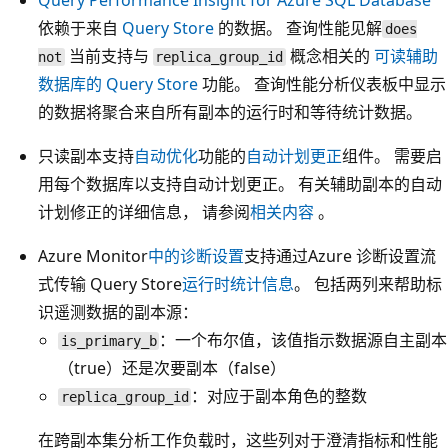
Query Performance Insight for Azure SQL Database
依赖于来自
Query Store
的数据。 查询性能见解
does
当前支持与
概念相关的
可读辅助
not
replica_group_id
数据库的 Query Store
功能。 查询性能分析仪表板中显示
的数据将聚合来自所有副本的运行时和等待统计数据。
只读副本支持
自动优化
功能的
自动计划更正
组件。 需要启
用每个数据库以支持自动计划更正。 有关辅助副本的自动
计划修正的详细信息， 请参阅
相关内容
。
Azure Monitor
中的诊断设置
支持通过Azure 诊断设置流
式传输 Query Store
运行时统计信息
。 包括两列来帮助标
识遥测数据的副本源：
：一个布尔值，该值指示数据源自主副本
is_primary_b
（true）还是次要副本（false）
：对应于副本角色的整数
replica_group_id
在跨副本集分析工作负载时，这些列对于澄清指标和性能