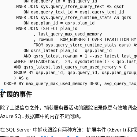
        ON qsp.query_id = qsq.query_id

    INNER JOIN sys.query_store_query_text AS qsqt

        ON qsq.query_text_id = qsqt.query_text_id 

    INNER JOIN sys.query_store_runtime_stats AS qsrs

        ON qsp.plan_id = qsrs.plan_id 

    INNER JOIN (SELECT plan_id

            , last_query_max_used_memory 

            , rownum = ROW_NUMBER() OVER (PARTITION BY
            FROM sys.query_store_runtime_stats qsrs) AS
        ON qsrs_latest.plan_id = qsp.plan_id

        AND qsrs_latest.rownum = 1 --use latest last_qu
    WHERE DATEADD(hour, -24, sysdatetime()) < qsp.last
    AND qsrs_latest.last_query_max_used_memory > 0

    GROUP BY qsp.plan_id, qsp.query_id, qsp.plan_group
    ) AS a

扩展的事件
除了上述信息之外，捕获服务器活动的跟踪记录能更有效地调查
Azure SQL 数据库中的内存不足问题。
在 SQL Server 中捕获跟踪有两种方法：扩展事件 (XEvent) 和探