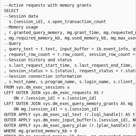
--Active requests with memory grants

SELECT

--Session data 

  s.[session_id], s.open_transaction_count

--Memory usage

, r.granted_query_memory, mg.grant_time, mg.requested_m
, mg.required_memory_kb, mg.used_memory_kb, mg.max_used
--Query 

, query_text = t.text, input_buffer = ib.event_info, qu
, request_row_count = r.row_count, session_row_count = 
--Session history and status

, s.last_request_start_time, s.last_request_end_time, 
, session_status = s.[status], request_status = r.statu
--Session connection information

, s.host_name, s.program_name, s.login_name, s.client_i
FROM sys.dm_exec_sessions s 

LEFT OUTER JOIN sys.dm_exec_requests AS r 

    ON r.[session_id] = s.[session_id]

LEFT OUTER JOIN sys.dm_exec_query_memory_grants AS mg 

    ON mg.[session_id] = s.[session_id]

OUTER APPLY sys.dm_exec_sql_text (r.[sql_handle]) AS t

OUTER APPLY sys.dm_exec_input_buffer(s.[session_id], NU
OUTER APPLY sys.dm_exec_query_plan (r.[plan_handle]) AS
WHERE mg.granted_memory_kb > 0
