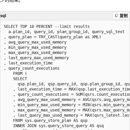
sql
复制
SELECT TOP 10 PERCENT --limit results

  a.plan_id, query_id, plan_group_id, query_sql_text

, query_plan = TRY_CAST(query_plan as XML)

, avg_query_max_used_memory

, min_query_max_used_memory

, max_query_max_used_memory

, last_query_max_used_memory 

, last_execution_time  

, query_count_executions

    FROM (

    SELECT 

      qsp.plan_id, qsp.query_id, qsp.plan_group_id, qsp
    , last_execution_time = MAX(qsp.last_execution_time
    , query_count_executions = SUM(qsrs.count_execution
    , avg_query_max_used_memory = AVG(qsrs.avg_query_ma
    , min_query_max_used_memory = MIN(qsrs.min_query_ma
    , max_query_max_used_memory = MAX(qsrs.max_query_ma
    , last_query_max_used_memory = MAX(qsrs_latest.las
    FROM sys.query_store_plan AS qsp 

    INNER JOIN sys.query_store_query AS qsq
