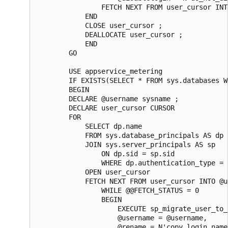
                FETCH NEXT FROM user_cursor INT
            END  

            CLOSE user_cursor ;  

            DEALLOCATE user_cursor ;

            END

        GO

        USE appservice_metering

        IF EXISTS(SELECT * FROM sys.databases W
        BEGIN

        DECLARE @username sysname ;  

        DECLARE user_cursor CURSOR  

        FOR

            SELECT dp.name

            FROM sys.database_principals AS dp  
            JOIN sys.server_principals AS sp

                ON dp.sid = sp.sid  

                WHERE dp.authentication_type = 
            OPEN user_cursor  

            FETCH NEXT FROM user_cursor INTO @u
                WHILE @@FETCH_STATUS = 0  

                BEGIN  

                    EXECUTE sp_migrate_user_to_
                    @username = @username,  

                    @rename = N'copy_login_name'