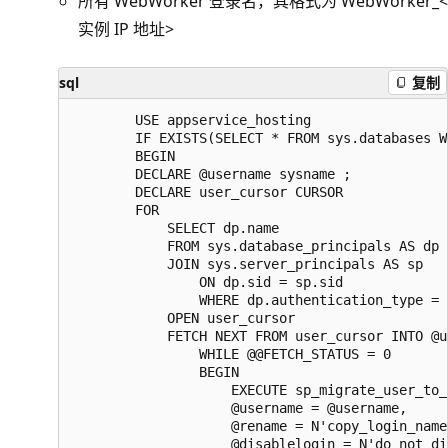
所有 WebWorker 登录名，其格式为 WebWorker_<
实例 IP 地址>
sql
复制
        USE appservice_hosting

        IF EXISTS(SELECT * FROM sys.databases W
        BEGIN

        DECLARE @username sysname ;  

        DECLARE user_cursor CURSOR  

        FOR

            SELECT dp.name

            FROM sys.database_principals AS dp  
            JOIN sys.server_principals AS sp

                ON dp.sid = sp.sid  

                WHERE dp.authentication_type = 
            OPEN user_cursor  

            FETCH NEXT FROM user_cursor INTO @u
                WHILE @@FETCH_STATUS = 0  

                BEGIN  

                    EXECUTE sp_migrate_user_to_
                    @username = @username,  

                    @rename = N'copy_login_name'
                    @disablelogin = N'do_not_di