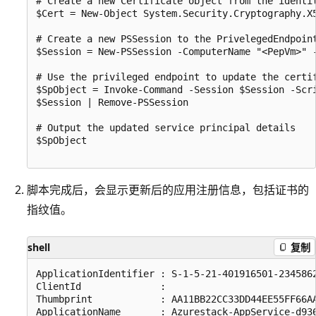
# Create a new Certificate object from the identit
$Cert = New-Object System.Security.Cryptography.X5
# Create a new PSSession to the PrivelegedEndpoint
$Session = New-PSSession -ComputerName "<PepVm>" 
# Use the privileged endpoint to update the certi
$SpObject = Invoke-Command -Session $Session -Scr
$Session | Remove-PSSession

# Output the updated service principal details

$SpObject

脚本完成后，会显示更新后的应用注册信息，包括证书的
指纹值。
shell
复制
ApplicationIdentifier : S-1-5-21-401916501-2345862
ClientId              : 

Thumbprint            : AA11BB22CC33DD44EE55FF66AA
ApplicationName       : Azurestack-AppService-d936