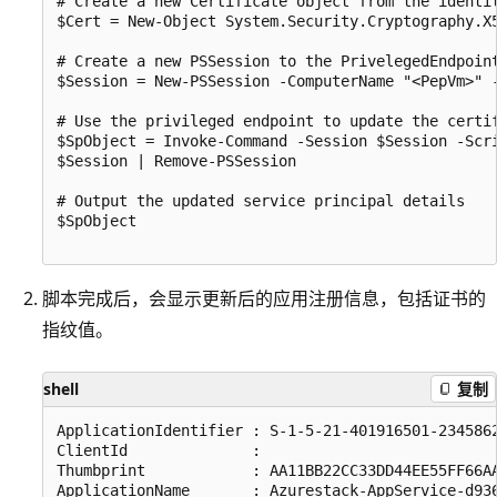
# Create a new Certificate object from the identit
$Cert = New-Object System.Security.Cryptography.X5
# Create a new PSSession to the PrivelegedEndpoint
$Session = New-PSSession -ComputerName "<PepVm>" 
# Use the privileged endpoint to update the certi
$SpObject = Invoke-Command -Session $Session -Scr
$Session | Remove-PSSession

# Output the updated service principal details

$SpObject

脚本完成后，会显示更新后的应用注册信息，包括证书的
指纹值。
shell
复制
ApplicationIdentifier : S-1-5-21-401916501-2345862
ClientId              : 

Thumbprint            : AA11BB22CC33DD44EE55FF66AA
ApplicationName       : Azurestack-AppService-d936